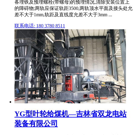
各埋铁及预埋螺栓(带螺母)的预埋情况,清除安装位置上
的障碍物;两轨应保证轨距3500,两轨顶水平面及接头处允
差不大于1mm,轨距及直线度允差不大于3mm ...
联系电话: 180 3780 8511
YG型叶轮给煤机—吉林省双龙电站
装备有限公司