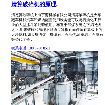
清箅破碎机的原理,
清篦箅破碎机上海宇源机械有限公司清箅破碎机是火车
翻车机和汽车卸煤场配套使用设备也可以与石油化工行
业的大型抓斗吊配套使用。布置于卸煤系统之下,煤仓斗
之上,用来破碎和清理不能通过箅板孔而停留在箅板上的
大块物料,如大块冻煤、煤研石、石油焦,油页岩、石灰石
等替代了长 .
联系电话: 180 3780 8511