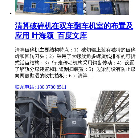
清箅破碎机在双车翻车机室的布置及
应用 叶海颖_百度文库
清箅破碎机主要结构特点：1）破切辊上装有独特的破碎
齿和回转刀头；2）采用了大螺旋角多螺旋线排布的可拆
式活齿结构；3）行 走传动机构采用销齿传动；4）设置
了铲轨分煤装置和轨道刮扫装置；5）边梁前设有防止煤
向两侧抛洒的收扰挡板；6 ）清箅 ...
联系电话: 180 3780 8511