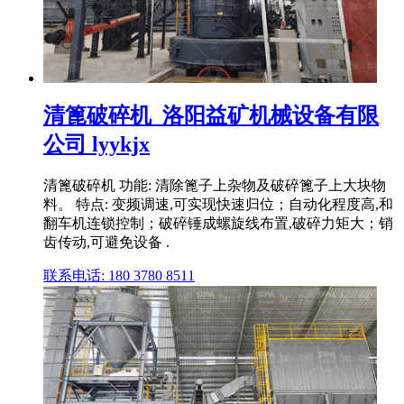
清篦破碎机_洛阳益矿机械设备有限
公司 lyykjx
清篦破碎机 功能: 清除篦子上杂物及破碎篦子上大块物
料。 特点: 变频调速,可实现快速归位；自动化程度高,和
翻车机连锁控制；破碎锤成螺旋线布置,破碎力矩大；销
齿传动,可避免设备 .
联系电话: 180 3780 8511