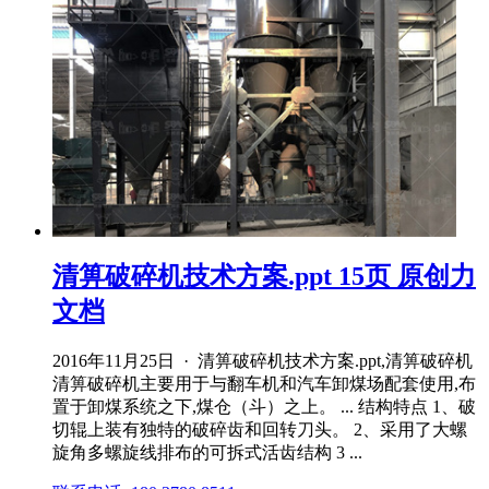
清箅破碎机技术方案.ppt 15页 原创力
文档
2016年11月25日 · 清箅破碎机技术方案.ppt,清箅破碎机
清箅破碎机主要用于与翻车机和汽车卸煤场配套使用,布
置于卸煤系统之下,煤仓（斗）之上。 ... 结构特点 1、破
切辊上装有独特的破碎齿和回转刀头。 2、采用了大螺
旋角多螺旋线排布的可拆式活齿结构 3 ...