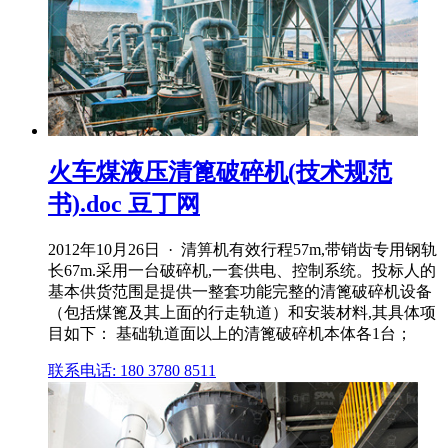
火车煤液压清篦破碎机(技术规范
书).doc 豆丁网
2012年10月26日 · 清箅机有效行程57m,带销齿专用钢轨
长67m.采用一台破碎机,一套供电、控制系统。投标人的
基本供货范围是提供一整套功能完整的清篦破碎机设备
（包括煤篦及其上面的行走轨道）和安装材料,其具体项
目如下： 基础轨道面以上的清篦破碎机本体各1台；
联系电话: 180 3780 8511