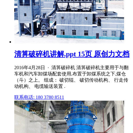
清箅破碎机讲解.ppt 15页 原创力文档
2016年4月28日 · 清箅破碎机 清箅破碎机主要用于与翻
车机和汽车卸煤场配套使用,布置于卸煤系统之下,煤仓
（斗）之上。 组成： 破切辊、 破切传动机构、 行走传
动机构、 电缆输送装置 .
联系电话: 180 3780 8511