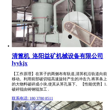
清篦机_洛阳益矿机械设备有限公司
lyykjx
【工作原理】在箅子的两侧布有轨道,清箅机沿轨道向前
移动。利用前部破切辊高速旋转产生的冲击力,将箅条上
的大物料破碎成小块,使其从箅孔落下。 【性能优势】1.
破碎辊由铸钢辊加工 .
联系电话: 180 3780 8511