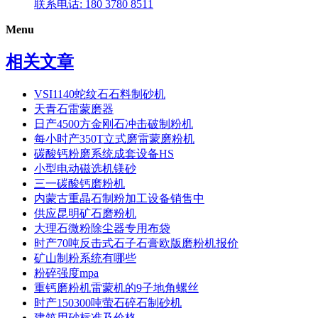
联系电话: 180 3780 8511
Menu
相关文章
VSI1140蛇纹石石料制砂机
天青石雷蒙磨器
日产4500方金刚石冲击破制粉机
每小时产350T立式磨雷蒙磨粉机
碳酸钙粉磨系统成套设备HS
小型电动磁选机镁砂
三一碳酸钙磨粉机
内蒙古重晶石制粉加工设备销售中
供应昆明矿石磨粉机
大理石微粉除尘器专用布袋
时产70吨反击式石子石膏欧版磨粉机报价
矿山制粉系统有哪些
粉碎强度mpa
重钙磨粉机雷蒙机的9子地角螺丝
时产150300吨萤石碎石制砂机
建筑用砂标准及价格