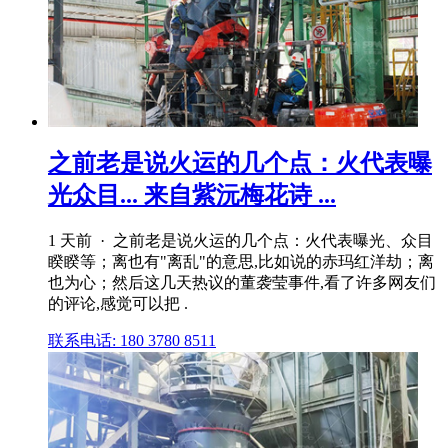
之前老是说火运的几个点：火代表曝
光众目... 来自紫沅梅花诗 ...
1 天前 · 之前老是说火运的几个点：火代表曝光、众目
睽睽等；离也有"离乱"的意思,比如说的赤玛红洋劫；离
也为心；然后这几天热议的董袭莹事件,看了许多网友们
的评论,感觉可以把 .
联系电话: 180 3780 8511