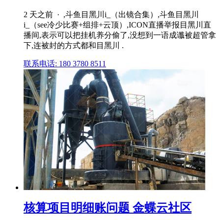
2 天之前 · ,斗鱼目黑川i_（出镜合集）,斗鱼目黑川
i_（see冷少比赛+组排+云顶）,ICON直播举报目黑川直
播间,表示可以把挂机养分偷了,没想到一语成谶被超管拿
下,连被封的方式都和目黑川 .
联系电话: 180 3780 8511
核算项目明细账问题 金蝶云社区