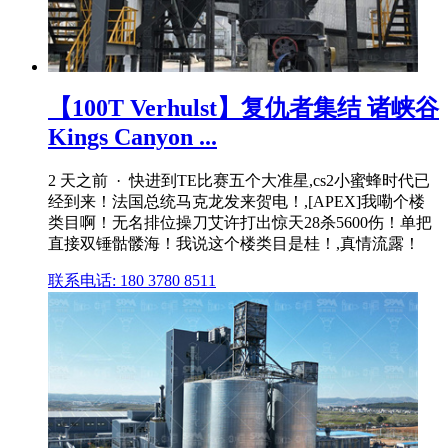
【100T Verhulst】复仇者集结 诸峡谷
Kings Canyon ...
2 天之前 · 快进到TE比赛五个大准星,cs2小蜜蜂时代已
经到来！法国总统马克龙发来贺电！,[APEX]我嘞个楼
类目啊！无名排位操刀艾许打出惊天28杀5600伤！单把
直接双锤骷髅海！我说这个楼类目是桂！,真情流露！
联系电话: 180 3780 8511