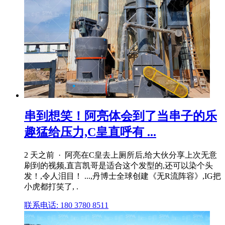
串到想笑！阿亮体会到了当串子的乐
趣猛给压力,C皇直呼有 ...
2 天之前 · 阿亮在C皇去上厕所后,给大伙分享上次无意
刷到的视频,直言凯哥是适合这个发型的,还可以染个头
发！,令人泪目！ ...,丹博士全球创建《无R流阵容》,IG把
小虎都打笑了, .
联系电话: 180 3780 8511