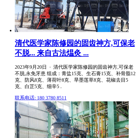
清代医学家陈修园的固齿神方,可保老
不脱... 来自古法煴灸 ...
2023年9月20日 · 清代医学家陈修园的固齿神方,可保老
不脱,永免牙患 组成：青盐15克、生石膏15克、补骨脂12
克、防风8克、薄荷叶8克、旱墨莲草8克、花椒去目5
克、白芷5克、细辛5 .
联系电话: 180 3780 8511