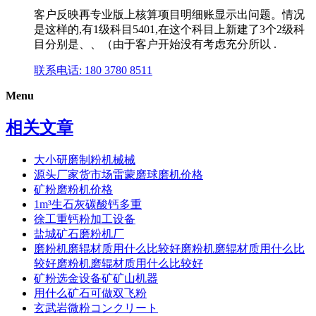
客户反映再专业版上核算项目明细账显示出问题。情况
是这样的,有1级科目5401,在这个科目上新建了3个2级科
目分别是、、（由于客户开始没有考虑充分所以 .
联系电话: 180 3780 8511
Menu
相关文章
大小研磨制粉机械械
源头厂家货市场雷蒙磨球磨机价格
矿粉磨粉机价格
1m³生石灰碳酸钙多重
徐工重钙粉加工设备
盐城矿石磨粉机厂
磨粉机磨辊材质用什么比较好磨粉机磨辊材质用什么比
较好磨粉机磨辊材质用什么比较好
矿粉选金设备矿矿山机器
用什么矿石可做双飞粉
玄武岩微粉コンクリート