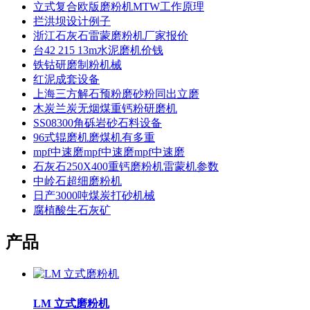
立式复合欧版磨粉机MTW工作原理
拦洪坝设计例子
浙江石灰石雷蒙磨粉机厂家报价
台42 215 13m水泥磨机价钱
铁钴研磨制粉机械
红泥成套设备
上海三方解石预粉磨砂粉同出立磨
木炭兰炭无烟煤重钙粉研磨机
SS08300角砾岩砂石料设备
96式辊磨机磨煤机有多重
mpf中速磨mpf中速磨mpf中速磨
石灰石250X400重钙磨粉机雷蒙机参数
中岭石超细磨粉机
日产3000吨煤炭打砂机械
腐植酸生石灰矿
产品
LM 立式磨粉机