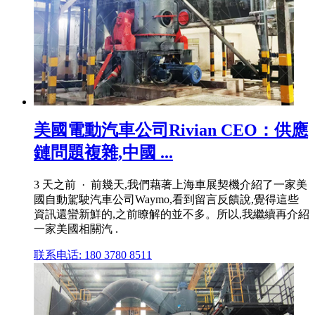
美國電動汽車公司Rivian CEO：供應
鏈問題複雜,中國 ...
3 天之前 · 前幾天,我們藉著上海車展契機介紹了一家美
國自動駕駛汽車公司Waymo,看到留言反饋說,覺得這些
資訊還蠻新鮮的,之前瞭解的並不多。所以,我繼續再介紹
一家美國相關汽 .
联系电话: 180 3780 8511