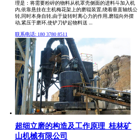
理是：将需要粉碎的物料从机罩壳侧面的进料斗加入机
内,依靠悬挂在主机梅花架上的磨辊装置,绕着垂直轴线公
转,同时本身自转,由于旋转时离心力的作用,磨辊向外摆
动,紧压于磨环,使铲刀铲起物料送 ...
联系电话: 180 3780 8511
超细立磨的构造及工作原理_桂林矿
山机械有限公司