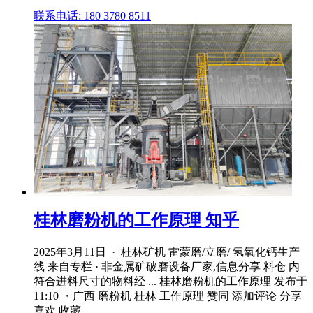
联系电话: 180 3780 8511
桂林磨粉机的工作原理 知乎
2025年3月11日 · 桂林矿机 雷蒙磨/立磨/ 氢氧化钙生产
线 来自专栏 · 非金属矿破磨设备厂家,信息分享 料仓 内
符合进料尺寸的物料经 ... 桂林磨粉机的工作原理 发布于
11:10 ・广西 磨粉机 桂林 工作原理 赞同 添加评论 分享
喜欢 收藏 ...