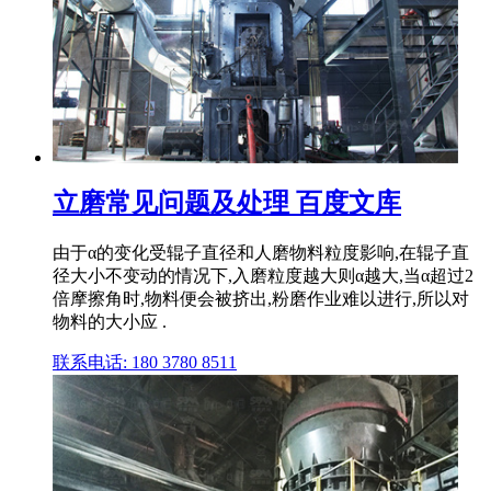
立磨常见问题及处理 百度文库
由于α的变化受辊子直径和人磨物料粒度影响,在辊子直
径大小不变动的情况下,入磨粒度越大则α越大,当α超过2
倍摩擦角时,物料便会被挤出,粉磨作业难以进行,所以对
物料的大小应 .
联系电话: 180 3780 8511