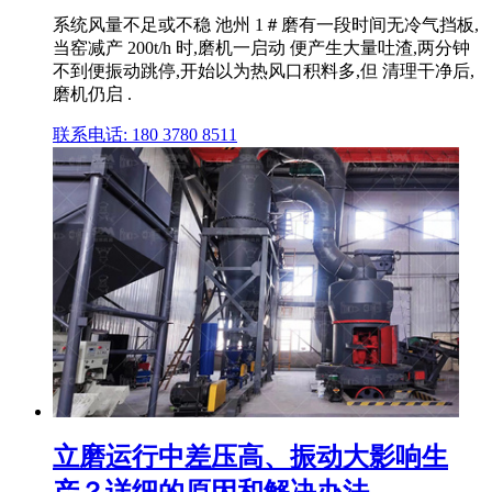
系统风量不足或不稳 池州 1＃磨有一段时间无冷气挡板,
当窑减产 200t/h 时,磨机一启动 便产生大量吐渣,两分钟
不到便振动跳停,开始以为热风口积料多,但 清理干净后,
磨机仍启 .
联系电话: 180 3780 8511
立磨运行中差压高、振动大影响生