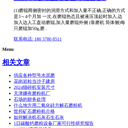
(1)磨辊两侧密封的润滑方式和加入量不正确,正确的方式
是3～4个月加 一次,在磨辊热态且被液压顶起时加入,边
加入边人工盘动磨辊,加入量磨辊外侧 (靠磨机 筒体侧)每
只磨辊加50g,磨 .
联系电话: 180 3780 8511
Menu
相关文章
供应各种型号水泥磨
花岗岩粒当沙子建房
2024细碎机安装尺寸
天津娜有磨粉机厂
石场的财务处理
什么地方用二氧化硅方解石磨粉机
世邦矿石磨粉机介格
如何解决机石灰石生石灰
1日碳酸钙磨粉设备厂家可行性研究报告