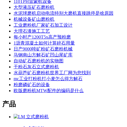
110TPH雷蒙机设备
大型液压矿石磨粉机
水泥球磨机启动电流特别大磨机直接跳停是啥原因
机械设备矿山磨粉机
工业磨粉机厂家矿石加工设计
大理石漆施工工艺
每小时产1200T5x高产预粉磨
1沥青混凝土如何计算碎石用量
日产9000吨矿粉矿石磨粉机械
马钢南山方解石矿凹山尾矿库
自动矿石磨粉机的实物图
干粉石灰石立式磨粉机
水葫芦矿石磨粉机世界工厂网为您找到
mc工业打粉机打小麦怎么得方解石
粉磨磷矿石的设备
欧版磨粉机MTW配件的编码是什么
产品