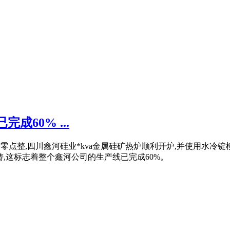
完成60% ...
日零点整,四川鑫河硅业*kva金属硅矿热炉顺利开炉,并使用水冷锭模浇
模浇铸,这标志着整个鑫河公司的生产线已完成60%。