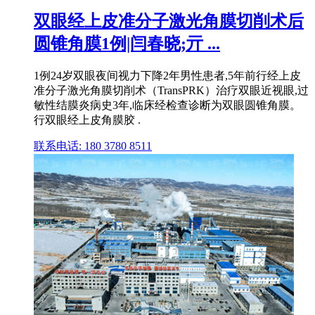
双眼经上皮准分子激光角膜切削术后
圆锥角膜1例|闫春晓;亓 ...
1例24岁双眼夜间视力下降2年男性患者,5年前行经上皮
准分子激光角膜切削术（TransPRK）治疗双眼近视眼,过
敏性结膜炎病史3年,临床经检查诊断为双眼圆锥角膜。
行双眼经上皮角膜胶 .
联系电话: 180 3780 8511