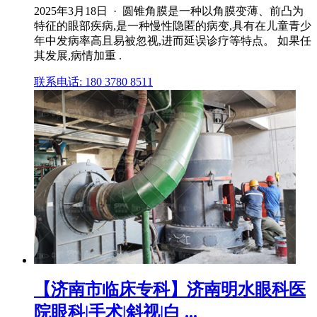
2025年3月18日 · 圆锥角膜是一种以角膜变薄、前凸为
特征的眼部疾病,是一种慢性隐匿的病变,具有在儿童青少
年中发病率高且易被忽视,进而延误诊疗等特点。 如果任
其发展,病情加重 .
联系电话: 180 3780 8511
【济南市临床专科】济南明水眼科医
院眼科|手术|斜视|白 ...