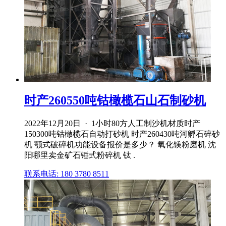
时产260550吨钴橄榄石山石制砂机
2022年12月20日 · 1小时80方人工制沙机材质时产
150300吨钴橄榄石自动打砂机 时产260430吨河孵石碎砂
机 颚式破碎机功能设备报价是多少？ 氧化镁粉磨机 沈
阳哪里卖金矿石锤式粉碎机 钛 .
联系电话: 180 3780 8511