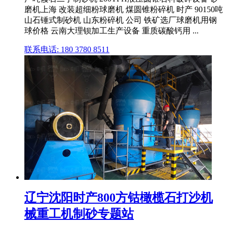
磨机上海 改装超细粉球磨机 煤圆锥粉碎机 时产 90150吨
山石锤式制砂机 山东粉碎机 公司 铁矿选厂球磨机用钢
球价格 云南大理钡加工生产设备 重质碳酸钙用 ...
联系电话: 180 3780 8511
辽宁沈阳时产800方钴橄榄石打沙机
械重工机制砂专题站