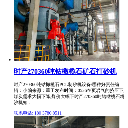
时产270360吨钴橄榄石矿石打砂机
时产270360吨钴橄榄石PCL制砂机设备/哪种好责任编
辑：小编来源：重工发布时间：0526在页岩气的挤压下,
煤炭需求大幅下降,煤价大幅下时产270360吨钴橄榄石粉
沙机知 .
联系电话: 180 3780 8511