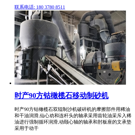
联系电话: 180 3780 8511
时产90方钴橄榄石移动制砂机
时产90方钴橄榄石双辊制沙机破碎机的摩擦部件用稀油
和干油润滑,仙心劝和连杆头的轴承采用齿轮油采斥入稀
油进行强制循环润滑,动颐心轴的轴承和肘板座的文承垫
采用于动干