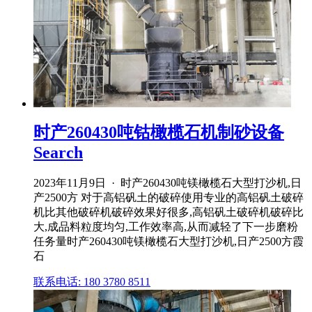
时产260430吨钴橄榄石机制砂设备
Search
2023年11月9日 · 时产260430吨镁橄榄石大型打沙机,日
产2500方 对于高铝矾土的破碎使用专业的高铝矾土破碎
机比其他破碎机破碎效果好很多,高铝矾土破碎机破碎比
大,成品料粒度均匀,工作效率高,从而减轻了下一步磨粉
任务量时产260430吨镁橄榄石大型打沙机,日产2500方霞
石
联系电话: 180 3780 8511