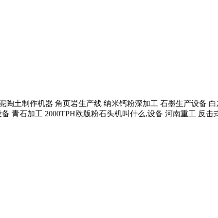
碎机 白泥陶土制作机器 角页岩生产线 纳米钙粉深加工 石墨生产设
石加工 2000TPH欧版粉石头机叫什么,设备 河南重工 反击式破