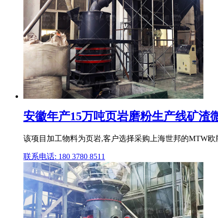
安徽年产15万吨页岩磨粉生产线矿渣微粉
该项目加工物料为页岩,客户选择采购上海世邦的MTW欧版
联系电话: 180 3780 8511