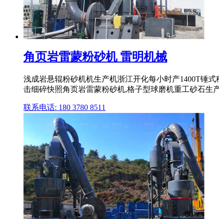
角页岩雷蒙粉砂机 雷明机械
浅成岩悬辊粉砂机机生产机浙江开化每小时产1400T锤
击细碎快照角页岩雷蒙粉砂机,格子型球磨机重工砂石生
联系电话: 180 3780 8511