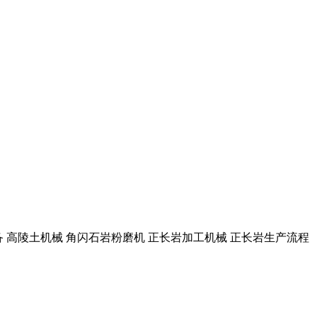
备 高陵土机械 角闪石岩粉磨机 正长岩加工机械 正长岩生产流程