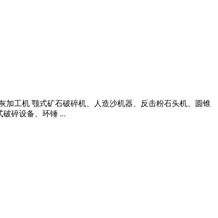
备 白灰加工机 颚式矿石破碎机、人造沙机器、反击粉石头机、圆锥
碎设备、环锤 ...