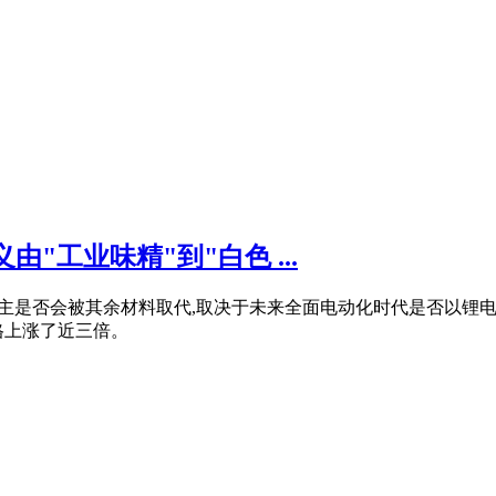
"工业味精"到"白色 ...
以锂为主是否会被其余材料取代,取决于未来全面电动化时代是否以
格上涨了近三倍。