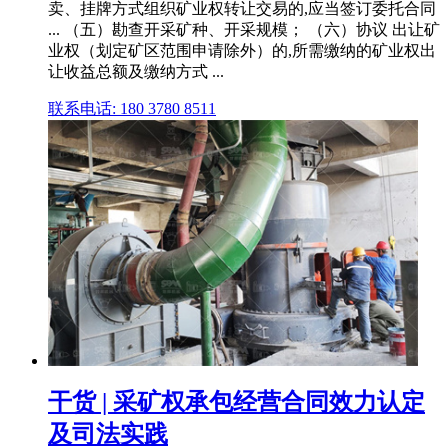
卖、挂牌方式组织矿业权转让交易的,应当签订委托合同
... （五）勘查开采矿种、开采规模； （六）协议 出让矿
业权（划定矿区范围申请除外）的,所需缴纳的矿业权出
让收益总额及缴纳方式 ...
联系电话: 180 3780 8511
干货 | 采矿权承包经营合同效力认定
及司法实践