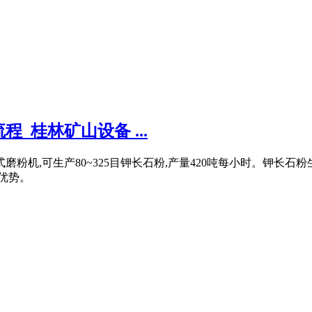
_桂林矿山设备 ...
摆式磨粉机,可生产80~325目钾长石粉,产量420吨每小时。钾长石
优势。