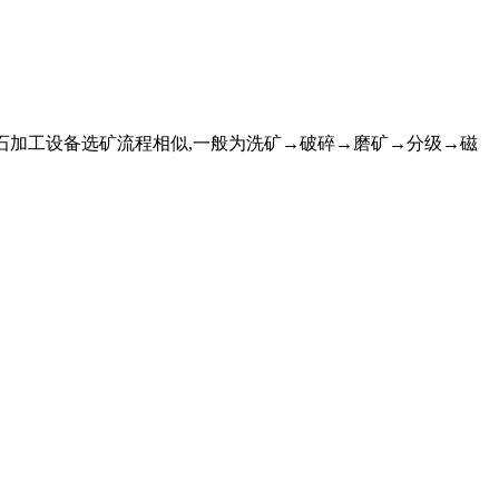
,钾长石加工设备选矿流程相似,一般为洗矿→破碎→磨矿→分级→磁