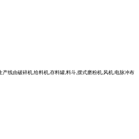
粉生产线由破碎机,给料机,存料罐,料斗,摆式磨粉机,风机,电脉冲布