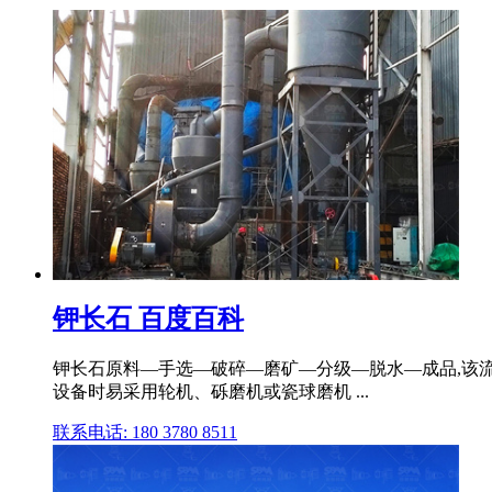
钾长石 百度百科
钾长石原料—手选—破碎—磨矿—分级—脱水—成品,该流
设备时易采用轮机、砾磨机或瓷球磨机 ...
联系电话: 180 3780 8511