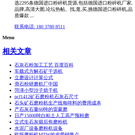
选2295条德国进口粉碎机货源,包括德国进口粉碎机厂家,
品牌,高清大图,论坛热帖。找,逛,买,挑德国进口粉碎机,品
质爆款 ...
联系电话: 180 3780 8511
Menu
相关文章
石灰石粉加工工艺 百度百科
车载式方解石矿干选机
立磨设计计算公式
滑石粉研磨机厂中国
菏泽小型沙子烘干机
pcf1412矿石磨粉机石灰石尺寸
石头矿石磨粉机生产线每吨料的费用成本
产石灰石量60吨的雷蒙磨
日产15000吨白粘土人工高产预粉磨
立式生石灰煅后焦磨粉机
水泥厂设备磨粉机设备
欧版磨粉机MTW的皮带销售点