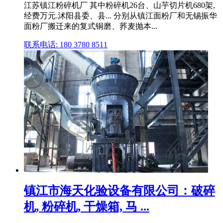
江苏镇江粉碎机厂 其中粉碎机26台、山芋切片机680架,
经费万元.沭阳县委、县... 分别从镇江面粉厂和无锡振华
面粉厂搬迁来的复式铜磨、荞麦抛本...
联系电话: 180 3780 8511
镇江市海天化验设备有限公司：破碎
机, 粉碎机, 干燥箱, 马 ...