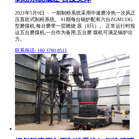
2021年5月9日 · 一期制粉系统采用中速磨冷热一次风正
压直吹式制粉系统。 #1期每台锅炉配有六台ZGM133G
型磨煤机,每台磨带一层燃烧 器（8只）。 正常运行时投
运五台磨煤机,一台作为备用,五台磨 煤机可满足锅炉出
力。
联系电话: 180 3780 8511