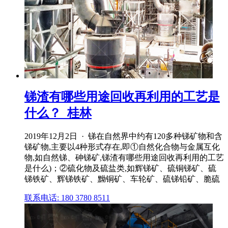
锑渣有哪些用途回收再利用的工艺是
什么？_桂林
2019年12月2日 · 锑在自然界中约有120多种锑矿物和含
锑矿物,主要以4种形式存在,即①自然化合物与金属互化
物,如自然锑、砷锑矿,锑渣有哪些用途回收再利用的工艺
是什么)；②硫化物及硫盐类,如辉锑矿、硫铜锑矿、硫
锑铁矿、辉锑铁矿、黝铜矿、车轮矿、硫锑铅矿、脆硫
联系电话: 180 3780 8511