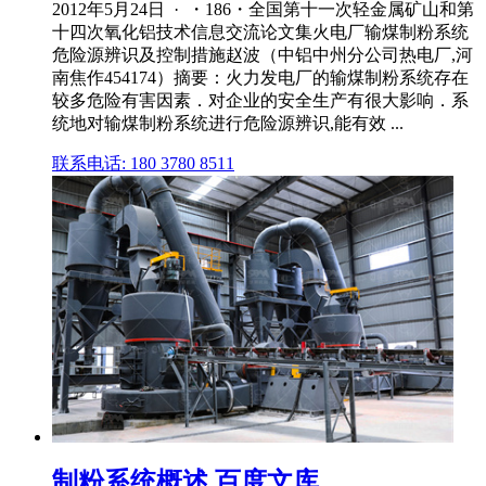
2012年5月24日 · ・186・全国第十一次轻金属矿山和第
十四次氧化铝技术信息交流论文集火电厂输煤制粉系统
危险源辨识及控制措施赵波（中铝中州分公司热电厂,河
南焦作454174）摘要：火力发电厂的输煤制粉系统存在
较多危险有害因素．对企业的安全生产有很大影响．系
统地对输煤制粉系统进行危险源辨识,能有效 ...
联系电话: 180 3780 8511
制粉系统概述 百度文库