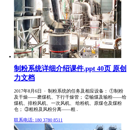
制粉系统详细介绍课件.ppt 40页 原创
力文档
2017年8月6日 · 制粉系统的任务及相应设备： ①制粉
及干燥——磨煤机、下行干燥管； ②输煤及输粉——给
煤机、排粉风机、一次风机、 给粉机、原煤仓及煤粉
仓； ③粗粉及风粉分离——粗 .
联系电话: 180 3780 8511