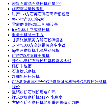
麦饭石重晶石磨粉机产量200
旋挖雷蒙磨投资用
时产150方石英石碎石高产预粉磨
每小时产80T粉砂机
雷蒙磨-制粉加工-机械设备
fcw铝矾土立式磨粉机
混凝土破除一平方
甘肃张掖硫黄方解石粉碎设备
1小时1000方高效雷蒙磨多少钱
hp中速磨煤机电流晃动分析
时产750吨圆锥细破机
开个小型矿石制粉厂都投资多少钱
硅矿中速磨
石膏摆式磨机
超细铅粉粉碎机
GJ3煤质研磨机报价GJ3煤质研磨机报价GJ3煤质研磨机
报价
重钙粉矿石制粉用途广吗
锤式欧版磨粉机MTW-小粒度
方解石矿石磨粉机能用重钙机做动力吗