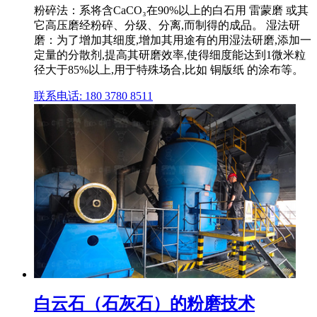
粉碎法：系将含CaCO₃在90%以上的白石用 雷蒙磨 或其
它高压磨经粉碎、分级、分离,而制得的成品。 湿法研
磨：为了增加其细度,增加其用途有的用湿法研磨,添加一
定量的分散剂,提高其研磨效率,使得细度能达到1微米粒
径大于85%以上,用于特殊场合,比如 铜版纸 的涂布等。
联系电话: 180 3780 8511
白云石（石灰石）的粉磨技术