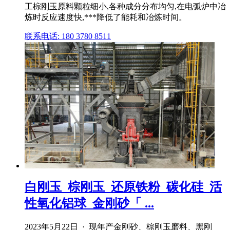
工棕刚玉原料颗粒细小,各种成分分布均匀,在电弧炉中冶
炼时反应速度快,***降低了能耗和冶炼时间。
联系电话: 180 3780 8511
白刚玉_棕刚玉_还原铁粉_碳化硅_活
性氧化铝球_金刚砂「 ...
2023年5月22日 · 现年产金刚砂、棕刚玉磨料、黑刚