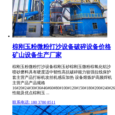
棕刚玉粉微粉打沙设备破碎设备价格
矿山设备生产厂家
棕刚玉粉微粉打沙设备棕刚玉砂棕刚玉微粉棕氧化铝沙
喷砂磨料具有硬度适中韧性高抗破碎能力较强拉线保护
套主营产品打标机攻丝机感应加热 设备熔炼炉高频焊机
主营产品产品规格
16#20#24#30#36#46#60#80#100#120#150#180#200#240#26
性能及优点棕刚玉 ...
联系电话: 180 3780 8511