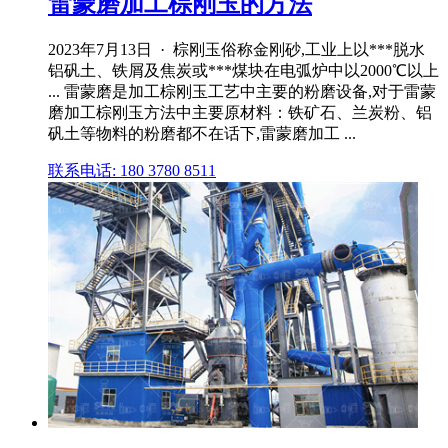
雷蒙磨加工棕刚玉的方法
2023年7月13日 · 棕刚玉俗称金刚砂,工业上以***脱水
铝矾土、铁屑及焦炭或***煤块在电弧炉中以2000℃以上
... 雷蒙磨是加工棕刚玉工艺中主要的粉磨设备,对于雷蒙
磨加工棕刚玉方法中主要原材料：铁矿石、兰炭粉、铝
矾土等物料的粉磨都不在话下,雷蒙磨加工 ...
联系电话: 180 3780 8511