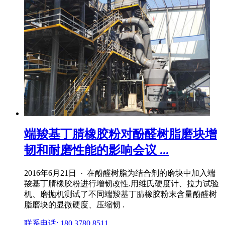
端羧基丁腈橡胶粉对酚醛树脂磨块增
韧和耐磨性能的影响会议 ...
2016年6月21日 · 在酚醛树脂为结合剂的磨块中加入端
羧基丁腈橡胶粉进行增韧改性.用维氏硬度计、拉力试验
机、磨抛机测试了不同端羧基丁腈橡胶粉末含量酚醛树
脂磨块的显微硬度、压缩韧 .
联系电话: 180 3780 8511