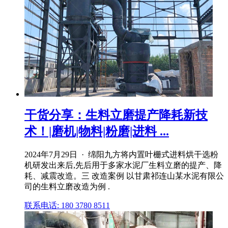
干货分享：生料立磨提产降耗新技
术！|磨机|物料|粉磨|进料 ...
2024年7月29日 · 绵阳九方将内置叶栅式进料烘干选粉
机研发出来后,先后用于多家水泥厂生料立磨的提产、降
耗、减震改造。三 改造案例 以甘肃祁连山某水泥有限公
司的生料立磨改造为例 .
联系电话: 180 3780 8511