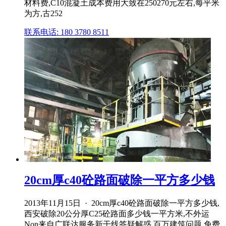
材料费,C10混凝土成本费用大致在250270元左右,每平米
为方,古252
联系电话: 180 3780 8511
20cm厚c40砼路面破除一平方多少钱
2013年11月15日 · 20cm厚c40砼路面破除一平方多少钱,
西安破除20公分厚C25砼路面多少钱一平方米,不外运
Non来自广联达服务新干线答疑解惑,百万建筑问题,免费