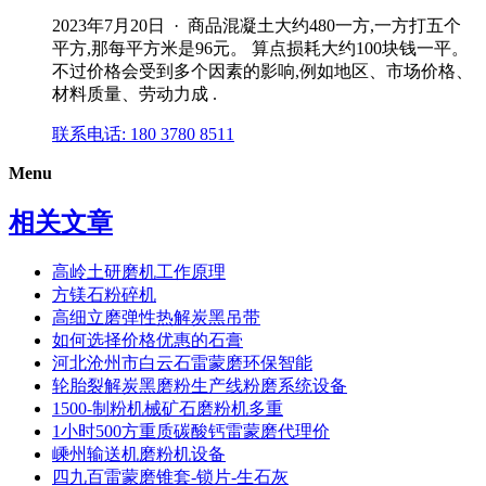
2023年7月20日 · 商品混凝土大约480一方,一方打五个
平方,那每平方米是96元。 算点损耗大约100块钱一平。
不过价格会受到多个因素的影响,例如地区、市场价格、
材料质量、劳动力成 .
联系电话: 180 3780 8511
Menu
相关文章
高岭土研磨机工作原理
方镁石粉碎机
高细立磨弹性热解炭黑吊带
如何选择价格优惠的石膏
河北沧州市白云石雷蒙磨环保智能
轮胎裂解炭黑磨粉生产线粉磨系统设备
1500-制粉机械矿石磨粉机多重
1小时500方重质碳酸钙雷蒙磨代理价
嵊州输送机磨粉机设备
四九百雷蒙磨锥套-锁片-生石灰