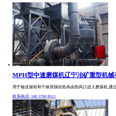
MPH型中速磨煤机辽宁冶矿重型机械
用于输送煤粉和干燥原煤的热风由热风口进入磨煤机,通过磨
联系电话: 180 3780 8511