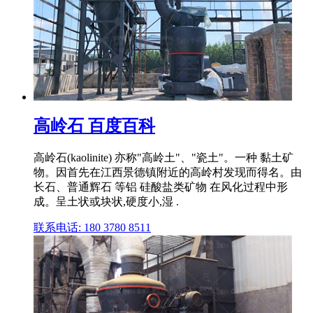
高岭石 百度百科
高岭石(kaolinite) 亦称"高岭土"、"瓷土"。一种 黏土矿
物。因首先在江西景德镇附近的高岭村发现而得名。由
长石、普通辉石 等铝 硅酸盐类矿物 在风化过程中形
成。呈土状或块状,硬度小,湿 .
联系电话: 180 3780 8511