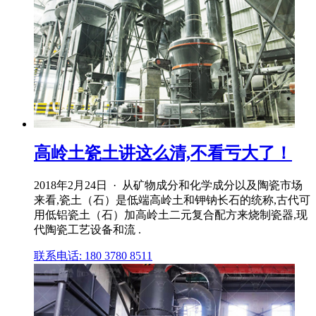
高岭土瓷土讲这么清,不看亏大了！
2018年2月24日 · 从矿物成分和化学成分以及陶瓷市场
来看,瓷土（石）是低端高岭土和钾钠长石的统称,古代可
用低铝瓷土（石）加高岭土二元复合配方来烧制瓷器,现
代陶瓷工艺设备和流 .
联系电话: 180 3780 8511