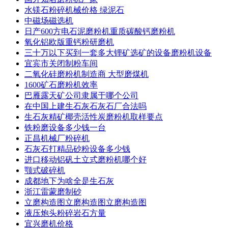
水镁石粉碎机械价格 绿泥石
中磁场磁选机
日产600方电石泥磨粉机重质碳酸钙磨粉机
氧化铝欧版重钙粉研磨机
三十万以下买到一套多大锂矿选矿的设备磨粉机设备
宜宾市关闭制粉车间
二氧化硅磨粉机制造商 大型磨煤机
1600矿石磨粉机效率
巴雁露天矿公司隶属于哪个公司
在中国上建生石灰石灰石厂合法吗
生石灰精矿椰壳活性炭磨粉机取样要点
铁粉磨设备多少钱一台
正昌机械厂粉碎机
石灰石打精品砂粉设备多少钱
进口移动铝矾土立式磨粉机哪个好
颚式破碎机
成都地下为啥全是生石灰
浙江雷蒙磨制砂
立磨构造图立磨构造图立磨构造图
液压炮头粉碎岩石方量
宜兴磨机价格