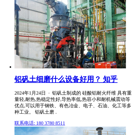
铝矾土细磨什么设备好用？ 知乎
2024年1月24日 · 铝矾土制成的 硅酸铝耐火纤维 具有重
量轻,耐热,热稳定性好,导热率低,热容小和耐机械震动等
优点,可以用于钢铁、有色冶金、电子、石油、化工等多
种工业。 铝矾土磨 .
联系电话: 180 3780 8511