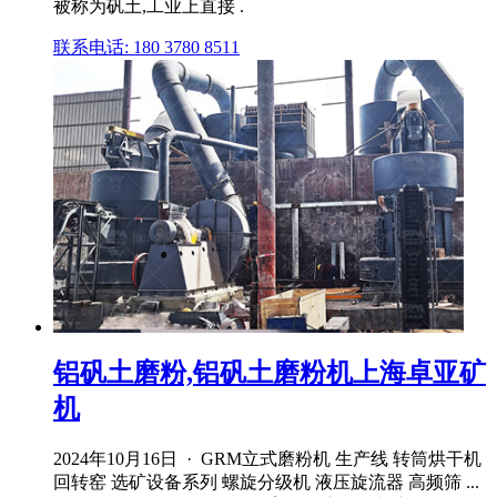
被称为矾土,工业上直接 .
联系电话: 180 3780 8511
铝矾土磨粉,铝矾土磨粉机上海卓亚矿
机
2024年10月16日 · GRM立式磨粉机 生产线 转筒烘干机
回转窑 选矿设备系列 螺旋分级机 液压旋流器 高频筛 ...