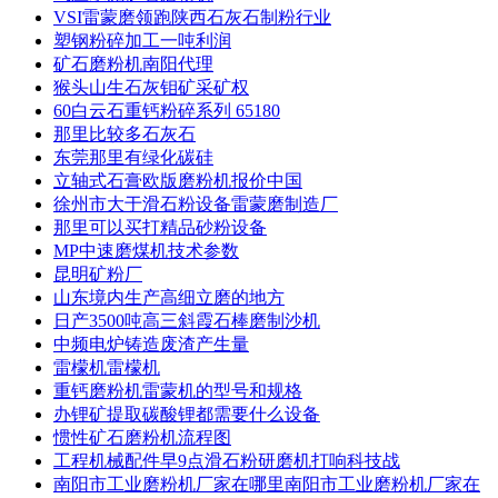
VSI雷蒙磨领跑陕西石灰石制粉行业
塑钢粉碎加工一吨利润
矿石磨粉机南阳代理
猴头山生石灰钼矿采矿权
60白云石重钙粉碎系列 65180
那里比较多石灰石
东莞那里有绿化碳硅
立轴式石膏欧版磨粉机报价中国
徐州市大于滑石粉设备雷蒙磨制造厂
那里可以买打精品砂粉设备
MP中速磨煤机技术参数
昆明矿粉厂
山东境内生产高细立磨的地方
日产3500吨高三斜霞石棒磨制沙机
中频电炉铸造废渣产生量
雷檬机雷檬机
重钙磨粉机雷蒙机的型号和规格
办锂矿提取碳酸锂都需要什么设备
惯性矿石磨粉机流程图
工程机械配件早9点滑石粉研磨机打响科技战
南阳市工业磨粉机厂家在哪里南阳市工业磨粉机厂家在