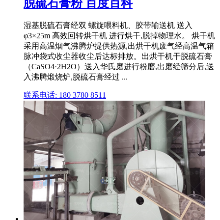
脱硫石膏粉 百度百科
湿基脱硫石膏经双 螺旋喂料机、胶带输送机 送入
φ3×25m 高效回转烘干机 进行烘干,脱掉物理水。 烘干机
采用高温烟气沸腾炉提供热源,出烘干机废气经高温气箱
脉冲袋式收尘器收尘后达标排放。出烘干机干脱硫石膏
（CaSO4·2H2O）送入华氏磨进行粉磨,出磨经筛分后,送
入沸腾煅烧炉,脱硫石膏经过 ...
联系电话: 180 3780 8511