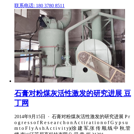
联系电话: 180 3780 8511
石膏对粉煤灰活性激发的研究进展 豆
丁网
2014年9月15日 · 石膏对粉煤灰活性激发的研究进展 P r
o g r e s s o f R e s e a r c h o n A c t i r a t i o n o f G y p s u
m t o F l y A s h A c t i v i t y)(徐 建 军,张 传 顺,钱 中 秋,管