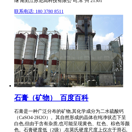
继 南)((江苏尼高科技有限公 司,常 州 21301
联系电话: 180 3780 8511
石膏（矿物）_百度百科
石膏是一种广泛分布的矿物,其化学成分为二水硫酸钙
（CaSO4·2H2O）。其自然形成的晶体在纯净状态下呈
白色,但由于含有杂质,也可能呈现黄色、红色、棕色等颜
色。石膏硬度低（2级）,在莫氏硬度尺度上仅次于滑石,