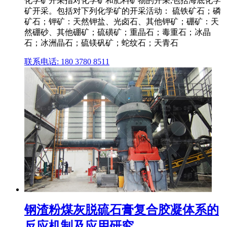
化学矿开采指对化学矿和肥料矿物的开采,包括海底化学
矿开采。包括对下列化学矿的开采活动： 硫铁矿石；磷
矿石；钾矿：天然钾盐、光卤石、其他钾矿；硼矿：天
然硼砂、其他硼矿；硫磺矿；重晶石；毒重石；冰晶
石；冰洲晶石；硫镁矾矿；蛇纹石；天青石
联系电话: 180 3780 8511
钢渣粉煤灰脱硫石膏复合胶凝体系的
反应机制及应用研究