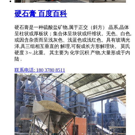
硬石膏 百度百科
硬石膏是一种硫酸盐矿物,属于正交（斜方） 晶系,晶体
呈柱状或厚板状；集合体呈块状或纤维状。无色、白色,
或因含杂质而呈浅灰色、浅蓝色或浅红色。具有玻璃光
泽,具三组相互垂直的 解理,可裂成长方形解理块。 莫氏
硬度 3～,比重。 其主要为 化学沉积 产物,大量形成于内
陆 .
联系电话: 180 3780 8511