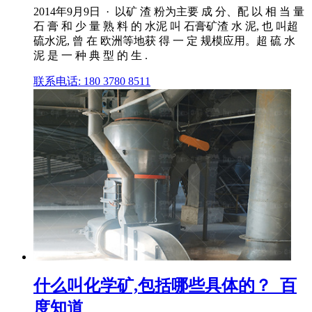
2014年9月9日 · 以矿 渣 粉为主要 成 分、配 以 相 当 量
石 膏 和 少 量 熟 料 的 水泥 叫 石膏矿渣 水 泥, 也 叫超
硫水泥, 曾 在 欧洲等地获 得 一 定 规模应用。超 硫 水
泥 是 一 种 典 型 的 生 .
联系电话: 180 3780 8511
什么叫化学矿,包括哪些具体的？_百
度知道