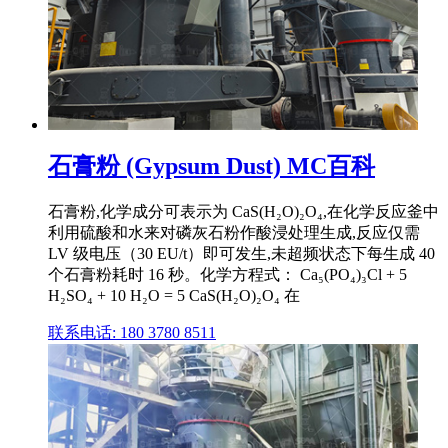
石膏粉 (Gypsum Dust) MC百科
石膏粉,化学成分可表示为 CaS(H₂O)₂O₄,在化学反应釜中
利用硫酸和水来对磷灰石粉作酸浸处理生成,反应仅需
LV 级电压（30 EU/t）即可发生,未超频状态下每生成 40
个石膏粉耗时 16 秒。化学方程式： Ca₅(PO₄)₃Cl + 5
H₂SO₄ + 10 H₂O = 5 CaS(H₂O)₂O₄ 在
联系电话: 180 3780 8511