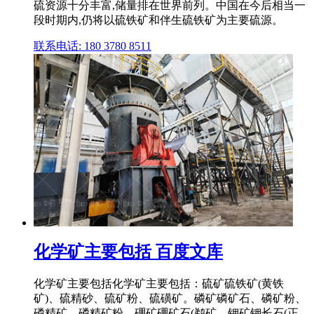
硫资源十分丰富,储量排在世界前列。中国在今后相当一
段时期内,仍将以硫铁矿和伴生硫铁矿为主要硫源。
联系电话: 180 3780 8511
化学矿主要包括 百度文库
化学矿主要包括化学矿主要包括：硫矿硫铁矿(黄铁
矿)、硫精砂、硫矿粉、硫磺矿。磷矿磷矿石、磷矿粉、
磷精矿、磷精矿粉。硼矿硼矿石(鹈矿。钾矿钾长石(正