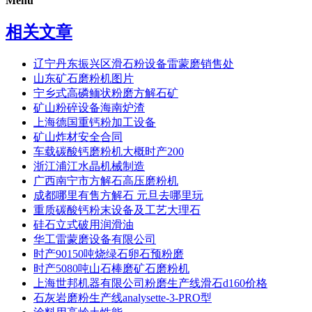
Menu
相关文章
辽宁丹东振兴区滑石粉设备雷蒙磨销售处
山东矿石磨粉机图片
宁乡式高磷鲕状粉磨方解石矿
矿山粉碎设备海南炉渣
上海德国重钙粉加工设备
矿山炸材安全合同
车载碳酸钙磨粉机大概时产200
浙江浦江水晶机械制造
广西南宁市方解石高压磨粉机
成都哪里有售方解石 元旦去哪里玩
重质碳酸钙粉末设备及工艺大理石
硅石立式破用润滑油
华工雷蒙磨设备有限公司
时产90150吨烧绿石卵石预粉磨
时产5080吨山石棒磨矿石磨粉机
上海世邦机器有限公司粉磨生产线滑石d160价格
石灰岩磨粉生产线analysette-3-PRO型