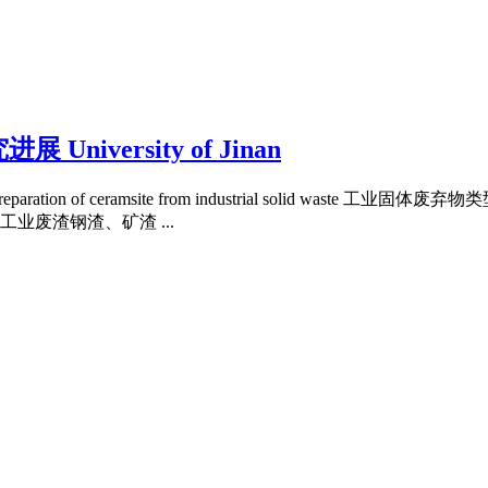
versity of Jinan
ration of ceramsite from industrial solid w
业废渣钢渣、矿渣 ...