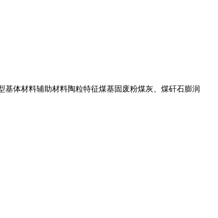
aste 工业固体废弃物类型基体材料辅助材料陶粒特征煤基固废粉煤灰、煤矸石膨润