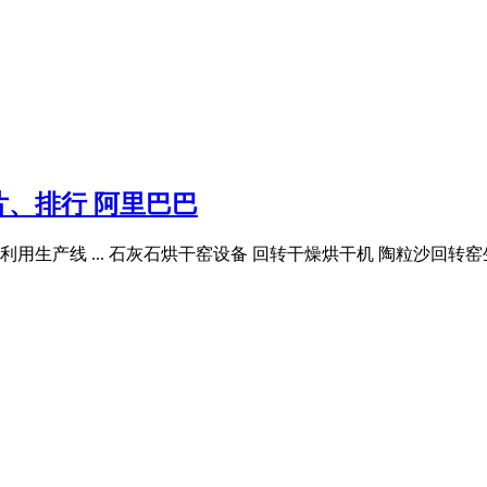
、排行 阿里巴巴
产线 ... 石灰石烘干窑设备 回转干燥烘干机 陶粒沙回转窑生产