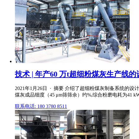
技术 | 年产60 万t超细粉煤灰生产
2021年1月26日 · 摘要 介绍了超细粉煤灰制备系统
煤灰成品细度（45 μm筛筛余）约%,综合粉磨电耗为41 kWh
联系电话: 180 3780 8511