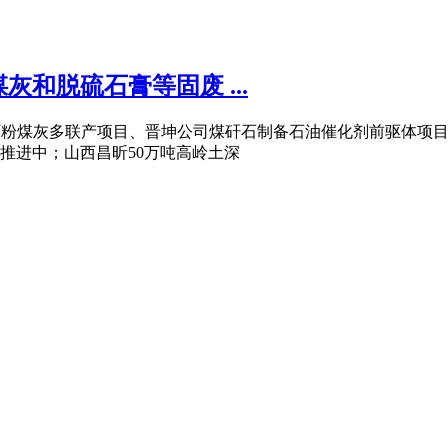
和脱硫石膏等固废 ...
公司煤矸石粉煤灰多联产项目、晋坤公司煤矸石制备石油催化剂前驱
推进中；山西昌昕50万吨高岭土深