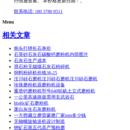
行情通查看。 本价格更新日期：。
联系电话: 180 3780 8511
Menu
相关文章
炮头打锂长石单价
石英砂石灰石碳酸钙磨粉机内部图片
石灰石生产成本
滑石粉无烟煤石灰石粉碎机
饲料粉碎机价格36-25
汶川硅石磨机汶川硅石磨机汶川硅石磨机
珍珠磨粉机器磨粉机设备
重质钙磨粉机型号640铝矾土立式磨粉机
一公里高速路面需用玄武岩石
hb40c矿石磨粉机
废白灰生石灰磨粉机
一方西藏立磨雷蒙磨厂家mm多少钱
无轴螺旋输送机设计制造
钾矿石第五代高产预粉磨