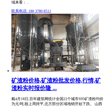
域来看： .
联系电话: 180 3780 8511
矿渣粉价格,矿渣粉批发价格,行情,矿
渣粉实时报价隆 ...
截4月18日,百年建筑网统计全国22个城市S95矿渣粉均价
为元/吨,较上周持平,北方部分区域地销开始下跌。 山西