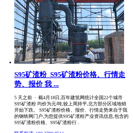
S95矿渣粉_S95矿渣粉价格、行情走
势、报价 我 ...
5 天之前 · 截4月18日,百年建筑网统计全国22个城市
S95矿渣粉 均价为元/吨,较上周持平,北方部分区域地销
开始下跌。 S95矿渣粉价格、报价、行情走势来自于我
的钢铁网门户,为您提供S95矿渣粉产业资讯信息,包含的
S95矿渣粉价格、S95矿渣粉行 .