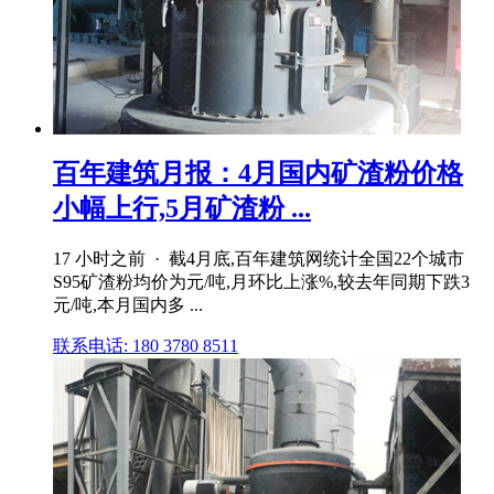
百年建筑月报：4月国内矿渣粉价格
小幅上行,5月矿渣粉 ...
17 小时之前 · 截4月底,百年建筑网统计全国22个城市
S95矿渣粉均价为元/吨,月环比上涨%,较去年同期下跌3
元/吨,本月国内多 ...
联系电话: 180 3780 8511