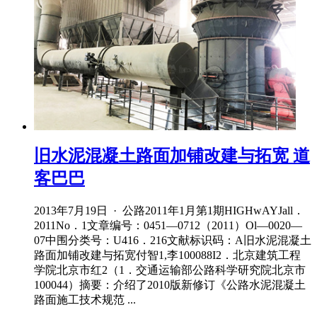
旧水泥混凝土路面加铺改建与拓宽 道
客巴巴
2013年7月19日 · 公路2011年1月第1期HIGHwAYJall．
2011No．1文章编号：0451—0712（2011）Ol—0020—
07中围分类号：U416．216文献标识码：A旧水泥混凝土
路面加铺改建与拓宽付智1,李100088I2．北京建筑工程
学院北京市红2（1．交通运输部公路科学研究院北京市
100044）摘要：介绍了2010版新修订《公路水泥混凝土
路面施工技术规范 ...