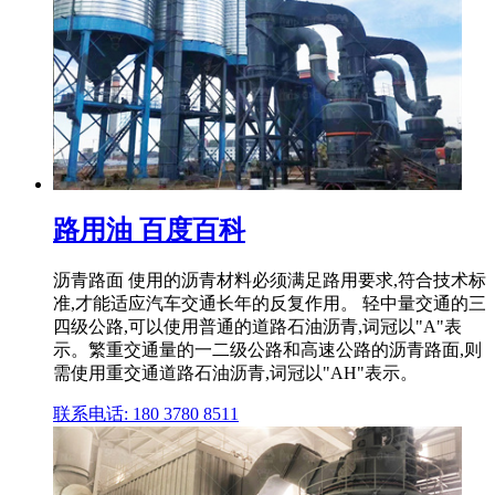
路用油 百度百科
沥青路面 使用的沥青材料必须满足路用要求,符合技术标
准,才能适应汽车交通长年的反复作用。 轻中量交通的三
四级公路,可以使用普通的道路石油沥青,词冠以"A"表
示。繁重交通量的一二级公路和高速公路的沥青路面,则
需使用重交通道路石油沥青,词冠以"AH"表示。
联系电话: 180 3780 8511