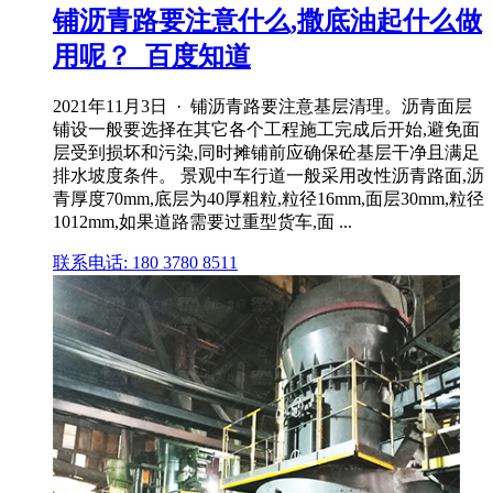
铺沥青路要注意什么,撒底油起什么做
用呢？_百度知道
2021年11月3日 · 铺沥青路要注意基层清理。沥青面层
铺设一般要选择在其它各个工程施工完成后开始,避免面
层受到损坏和污染,同时摊铺前应确保砼基层干净且满足
排水坡度条件。 景观中车行道一般采用改性沥青路面,沥
青厚度70mm,底层为40厚粗粒,粒径16mm,面层30mm,粒径
1012mm,如果道路需要过重型货车,面 ...
联系电话: 180 3780 8511