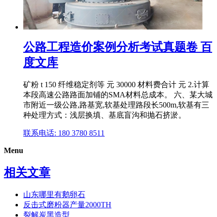
公路工程造价案例分析考试真题卷 百
度文库
矿粉 t 150 纤维稳定剂等 元 30000 材料费合计 元 2.计算
本段高速公路路面加铺的SMA材料总成本。 六、某大城
市附近一级公路,路基宽,软基处理路段长500m,软基有三
种处理方式：浅层换填、基底盲沟和抛石挤淤。
联系电话: 180 3780 8511
Menu
相关文章
山东哪里有鹅卵石
反击式磨粉器产量2000TH
裂解炭黑造型