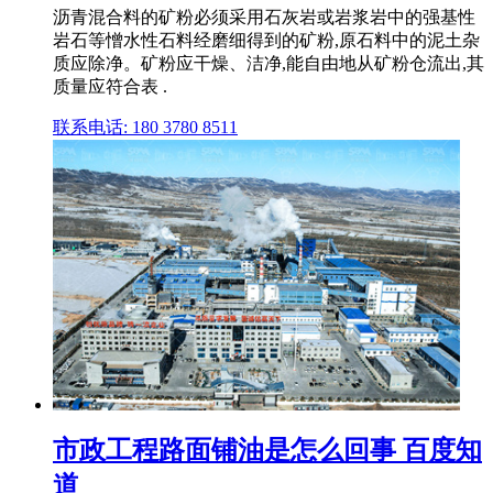
沥青混合料的矿粉必须采用石灰岩或岩浆岩中的强基性
岩石等憎水性石料经磨细得到的矿粉,原石料中的泥土杂
质应除净。矿粉应干燥、洁净,能自由地从矿粉仓流出,其
质量应符合表 .
联系电话: 180 3780 8511
市政工程路面铺油是怎么回事 百度知
道