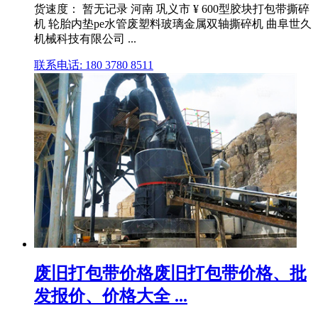
货速度： 暂无记录 河南 巩义市 ¥ 600型胶块打包带撕碎
机 轮胎内垫pe水管废塑料玻璃金属双轴撕碎机 曲阜世久
机械科技有限公司 ...
联系电话: 180 3780 8511
废旧打包带价格废旧打包带价格、批
发报价、价格大全 ...