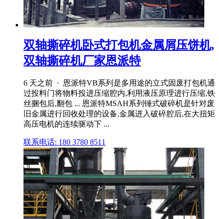
双轴撕碎机卧式打包机金属屑压饼机,
双轴撕碎机厂家恩派特
6 天之前 · 恩派特VB系列是多用途的立式固废打包机通
过投料门将物料投进压缩腔内,利用液压原理进行压缩,铁
丝捆包后,翻包 ... 恩派特MSAH系列锤式破碎机是针对废
旧金属进行回收处理的设备,金属进入破碎腔后,在大扭矩
高压电机的连续驱动下 ...
联系电话: 180 3780 8511