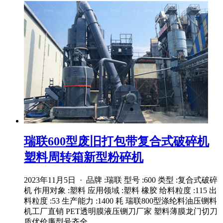
瑞联600型废旧打包带复合式破碎机
塑料周转箱新型粉碎机
2023年11月5日 · 品牌 :瑞联 型号 :600 类型 :复合式破碎
机 作用对象 :塑料 应用领域 :塑料 橡胶 给料粒度 :115 出
料粒度 :53 生产能力 :1400 耗 瑞联800型涤纶料油压铡料
机工厂直销 PET透明膜液压铡刀厂家 塑料薄膜龙门切刀
质优价廉型号齐全