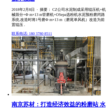
2018年2月8日 · 摘要： CZ公司水泥制成采用辊压机+机
械筛分+Ф m×13 m管磨机+OSepa选粉机水泥预粉磨闭路
系统,改造时将1号磨Ф m×13 m（磨尾单风机）改造为前
置辊压 .
联系电话: 180 3780 8511
南京苏材：打造经济效益的粉磨站 水