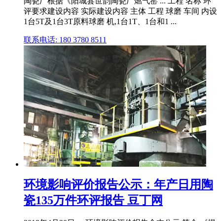
陶瓷厂根据《阳城县世韵陶瓷厂燃气窑 ... 工程 名称 环
评要求建设内容 实际建设内容 主体 工程 球磨 车间 内设
1台5T及1台3T原料球磨 机,1台1T、1台和1 ...
联系电话: 180 3780 8511
环境影响评价报告公示：年产日用陶
瓷135万件环评报告 豆丁网