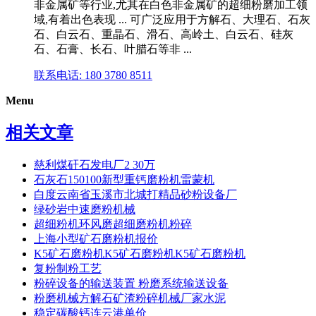
非金属矿等行业,尤其在白色非金属矿的超细粉磨加工领
域,有着出色表现 ... 可广泛应用于方解石、大理石、石灰
石、白云石、重晶石、滑石、高岭土、白云石、硅灰
石、石膏、长石、叶腊石等非 ...
联系电话: 180 3780 8511
Menu
相关文章
慈利煤矸石发电厂2 30万
石灰石150100新型重钙磨粉机雷蒙机
白度云南省玉溪市北城打精品砂粉设备厂
绿砂岩中速磨粉机械
超细粉机环风磨超细磨粉机粉碎
上海小型矿石磨粉机报价
K5矿石磨粉机K5矿石磨粉机K5矿石磨粉机
复粉制粉工艺
粉碎设备的输送装置 粉磨系统输送设备
粉磨机械方解石矿渣粉碎机械厂家水泥
稳定碳酸钙连云港单价