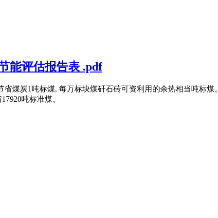
能评估报告表 .pdf
粘土砖节省煤炭1吨标煤, 每万标块煤矸石砖可资利用的余热相当吨
17920吨标准煤。