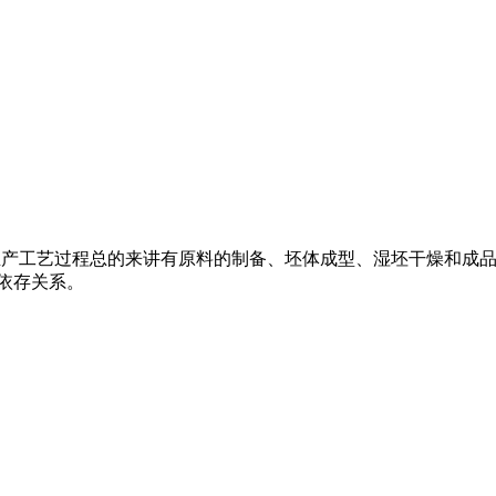
烧结砖生产工艺过程总的来讲有原料的制备、坯体成型、湿坯干燥和
相依存关系。