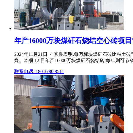
年产16000万块煤矸石烧结空心砖项目节
2024年11月21日 · 实践表明,每万标块煤矸石砖比
煤。本项 12 目年产16000万块煤矸石烧结砖,每年则可节省
联系电话: 180 3780 8511