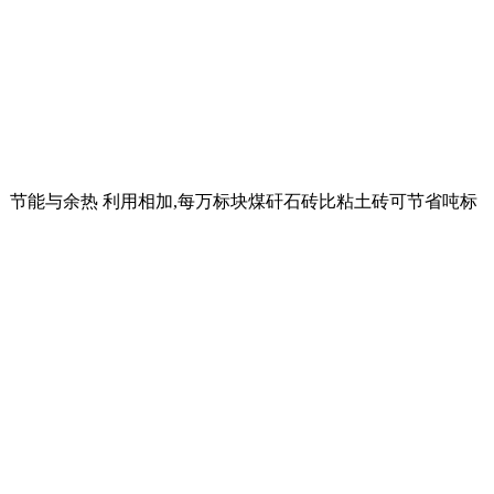
标煤。节能与余热 利用相加,每万标块煤矸石砖比粘土砖可节省吨标