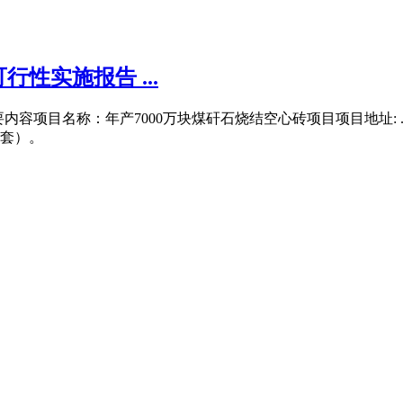
性实施报告 ...
主要内容项目名称：年产7000万块煤矸石烧结空心砖项目项目地址: .
（套）。