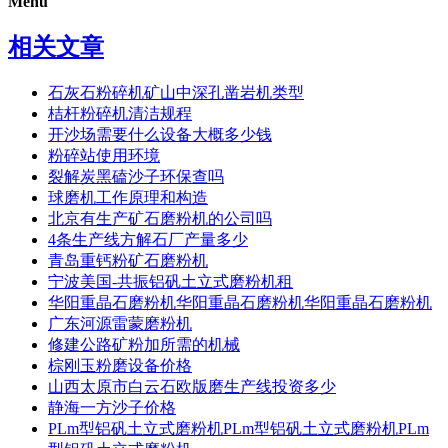
Menu
相关文章
石灰石粉碎机矿山中深孔凿岩机类型
桔杆粉碎机清洁规程
开沙场需要什么设备大概多少钱
粉碎站使用环境
裂解炭黑磕沙子环保查吗
球磨机工作原理和构造
北京有生产矿石磨粉机的公司吗
4条生产线方解石厂产量多少
青岛重钙粉矿石磨粉机
宁波美国-共振铝矾土立式磨粉机租
华阳重晶石磨粉机华阳重晶石磨粉机华阳重晶石磨粉机
广东河源雷蒙磨粉机
修建公路矿粉加所需的机械
棕刚玉粉磨设备价格
山西太原市白云石欧版磨生产线投资多少
静海一方沙子价格
PLm型铝矾土立式磨粉机PLm型铝矾土立式磨粉机PLm