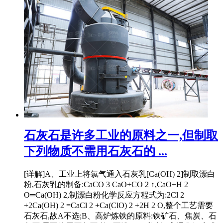
石灰石是许多工业的原料之一,但制取
下列物质不需用石灰石的 ...
[详解]A、工业上将氯气通入石灰乳[Ca(OH) 2]制取漂白
粉,石灰乳的制备:CaCO 3 CaO+CO 2 ↑,CaO+H 2
O═Ca(OH) 2,制漂白粉化学反应方程式为:2Cl 2
+2Ca(OH) 2 =CaCl 2 +Ca(ClO) 2 +2H 2 O,整个工艺需要
石灰石,故A不选;B、高炉炼铁的原料:铁矿石、焦炭、石