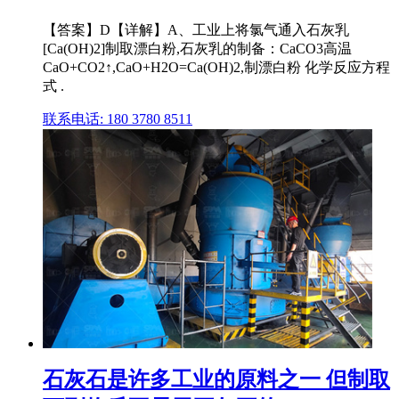
【答案】D【详解】A、工业上将氯气通入石灰乳
[Ca(OH)2]制取漂白粉,石灰乳的制备：CaCO3高温
CaO+CO2↑,CaO+H2O=Ca(OH)2,制漂白粉 化学反应方程
式 .
联系电话: 180 3780 8511
石灰石是许多工业的原料之一 但制取