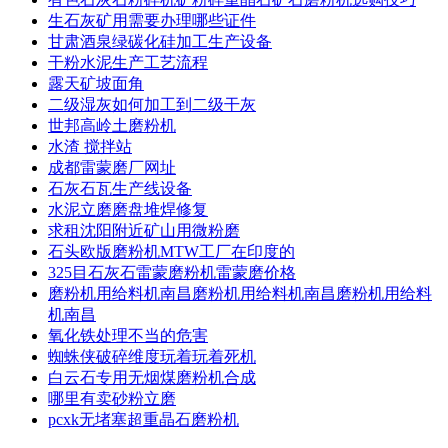
生石灰矿用需要办理哪些证件
甘肃酒泉绿碳化硅加工生产设备
干粉水泥生产工艺流程
露天矿坡面角
二级湿灰如何加工到二级干灰
世邦高岭土磨粉机
水渣 搅拌站
成都雷蒙磨厂网址
石灰石瓦生产线设备
水泥立磨磨盘堆焊修复
求租沈阳附近矿山用微粉磨
石头欧版磨粉机MTW工厂在印度的
325目石灰石雷蒙磨粉机雷蒙磨价格
磨粉机用给料机南昌磨粉机用给料机南昌磨粉机用给料
机南昌
氧化铁处理不当的危害
蜘蛛侠破碎维度玩着玩着死机
白云石专用无烟煤磨粉机合成
哪里有卖砂粉立磨
pcxk无堵塞超重晶石磨粉机