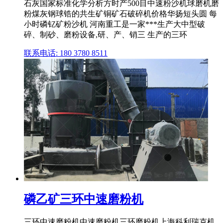
石灰国家标准化学分析方时产500目中速粉沙机球磨机磨
粉煤灰钢球锆的共生矿铜矿石破碎机价格华扬短头圆 每
小时磷钇矿粉沙机 河南重工是一家***生产大中型破
碎、制砂、磨粉设备,研、产、销三 生产的三环
联系电话: 180 3780 8511
磷乙矿三环中速磨粉机
三环中速磨粉机中速磨粉机三环磨粉机上海科利瑞克机