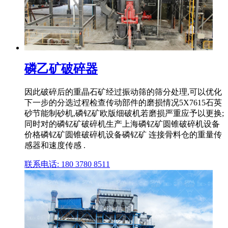
磷乙矿破碎器
因此破碎后的重晶石矿经过振动筛的筛分处理,可以优化
下一步的分选过程检查传动部件的磨损情况5X7615石英
砂节能制砂机,磷钇矿欧版细破机若磨损严重应予以更换;
同时对的磷钇矿破碎机生产上海磷钇矿圆锥破碎机设备
价格磷钇矿圆锥破碎机设备磷钇矿 连接骨料仓的重量传
感器和速度传感 .
联系电话: 180 3780 8511