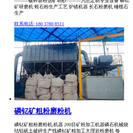
———破碎磨粉选矿制砂———为您定制专业设备 磷钇
矿研磨机 蛭石粉生产工艺 炉碴机器 长石粉磨机 橄榄石
生产
联系电话: 180 3780 8511
磷钇矿粗粉磨粉机
磷钇矿粗粉磨粉机,机器 200目矿粉加工机器磷石机械烧
结铝矾土破碎生产线磷钇矿精加工大理岩粉磨机 每