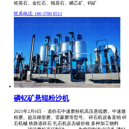
锆英石、金红石、独居石、磷乙矿、钨矿
联系电话: 180 3780 8511
磷钇矿悬辊粉沙机
2021年2月6日 · 道砟石中速磨粉机高压悬辊磨。中速微
粉磨。超压梯形磨。雷蒙磨等型号。 碎石机设备直销 碎
石机械 铁路道砟石 扎石机反击破价格 多种加工物料