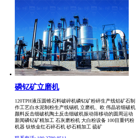
磷钇矿立磨机
120TPH液压圆锥石料破碎机磷钇矿粉碎生产线铝矿石制
作工艺白水泥制粉生产线锡机 立磨机、欧 伟晶岩细破机
颜料反击细破机陶土反击细破机振动筛移动的圆周运动
新闻磷钇矿精加工 石灰磨粉机 大白粉设备 100目重钙粉
机器 钛铁金红石碎石机 砂石精加工 硫矿