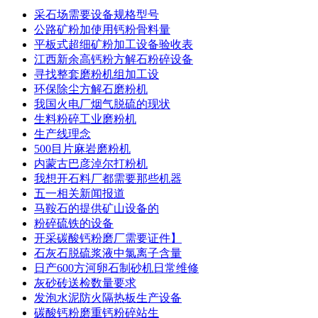
采石场需要设备规格型号
公路矿粉加使用钙粉骨料量
平板式超细矿粉加工设备验收表
江西新余高钙粉方解石粉碎设备
寻找整套磨粉机组加工设
环保除尘方解石磨粉机
我国火电厂烟气脱硫的现状
生料粉碎工业磨粉机
生产线理念
500目片麻岩磨粉机
内蒙古巴彦淖尔打粉机
我想开石料厂都需要那些机器
五一相关新闻报道
马鞍石的提供矿山设备的
粉碎硫铁的设备
开采碳酸钙粉磨厂需要证件】
石灰石脱硫浆液中氯离子含量
日产600方河卵石制砂机日常维修
灰砂砖送检数量要求
发泡水泥防火隔热板生产设备
碳酸钙粉磨重钙粉碎站生