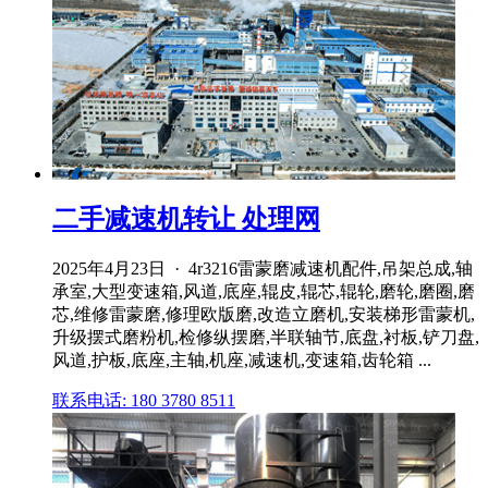
二手减速机转让 处理网
2025年4月23日 · 4r3216雷蒙磨减速机配件,吊架总成,轴
承室,大型变速箱,风道,底座,辊皮,辊芯,辊轮,磨轮,磨圈,磨
芯,维修雷蒙磨,修理欧版磨,改造立磨机,安装梯形雷蒙机,
升级摆式磨粉机,检修纵摆磨,半联轴节,底盘,衬板,铲刀盘,
风道,护板,底座,主轴,机座,减速机,变速箱,齿轮箱 ...
联系电话: 180 3780 8511