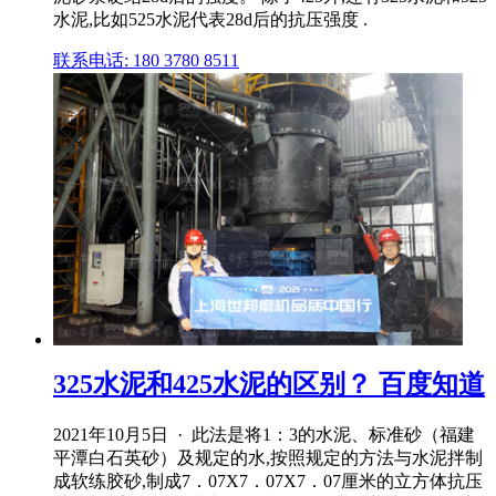
水泥,比如525水泥代表28d后的抗压强度 .
联系电话: 180 3780 8511
325水泥和425水泥的区别？ 百度知道
2021年10月5日 · 此法是将1：3的水泥、标准砂（福建
平潭白石英砂）及规定的水,按照规定的方法与水泥拌制
成软练胶砂,制成7．07X7．07X7．07厘米的立方体抗压