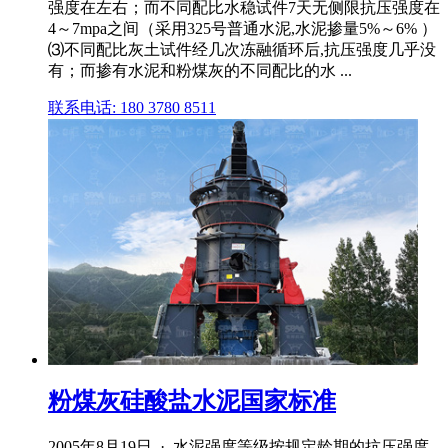
强度在左右；而不同配比水稳试件7天无侧限抗压强度在
4～7mpa之间（采用325号普通水泥,水泥掺量5%～6% ）
⑶不同配比灰土试件经几次冻融循环后,抗压强度几乎没
有；而掺有水泥和粉煤灰的不同配比的水 ...
联系电话: 180 3780 8511
粉煤灰硅酸盐水泥国家标准
2005年8月19日 · 水泥强度等级按规定龄期的抗压强度