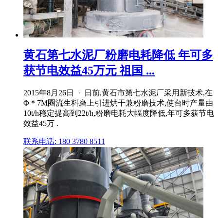
黄石第七水泥厂粉磨电耗降低 年可多
获节电效益45万元 祖国 ...
2015年8月26日 · 日前,黄石市第七水泥厂采用新技术,在
Φ＊7M圈流生料磨上引进烘干兼粉磨技术,使台时产量由
10t/h稳定提高到22t/h,粉磨电耗大幅度降低,年可多获节电
效益45万 .
联系电话: 180 3780 8511