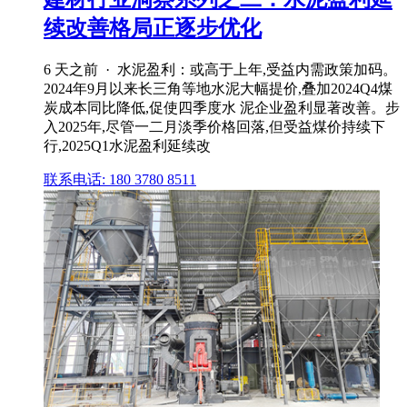
续改善格局正逐步优化
6 天之前 · 水泥盈利：或高于上年,受益内需政策加码。
2024年9月以来长三角等地水泥大幅提价,叠加2024Q4煤
炭成本同比降低,促使四季度水 泥企业盈利显著改善。步
入2025年,尽管一二月淡季价格回落,但受益煤价持续下
行,2025Q1水泥盈利延续改
联系电话: 180 3780 8511