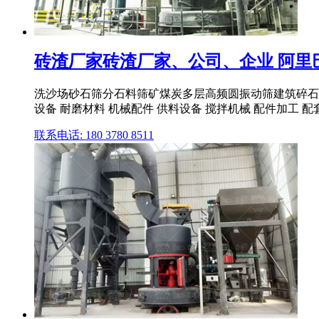
砖渣厂家砖渣厂家、公司、企业 阿里
洗沙场砂石筛分石料筛矿煤炭多层高频圆振动筛建筑碎石砖渣筛
设备 耐磨材料 机械配件 供料设备 搅拌机械 配件加工 配
联系电话: 180 3780 8511