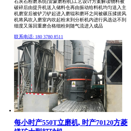
石灰石粉磨系统(雷蒙磨粉机)工艺设计方案解读物料被
破碎后由提升机送入储料仓再由振动给料机均匀送入主
机磨室后被铲刀铲起进入磨辊和磨环之间被碾压揉搓风
机将风吹入磨室内吹起粉末到分析机内进行风选达不到
细度又落回重磨合格细粉则随气流进入成品
联系电话: 180 3780 8511
每小时产550T立磨机, 时产70120方菱