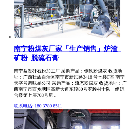
南宁粉煤灰厂家「生产销售」炉渣_
矿粉_脱硫石膏
南宁益发矸石粉加工厂 采购产品：钢铁粉煤灰 收货地
址：广西壮族自治区南宁市新民路3418 号七楼F室 南宁
天字号调味品公司 采购产品：流态粉煤灰 收货地址：广
西南宁市西乡塘区高新大道东段80号罗赖村十队一组综
合楼第七层708号房 ...
联系电话: 180 3780 8511