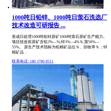
1000吨日铅锌、1000吨日萤石洗选厂
技术改造可研报告 ...
形成日处理1000吨铅锌原矿1000吨萤石原矿生产能力。
项目技改前原矿含铅3%—%,锌3%—4%％,萤50%—
55%。 原生产技术指标为铅精矿品位％、回收率％；锌
精矿品 .
联系电话: 180 3780 8511