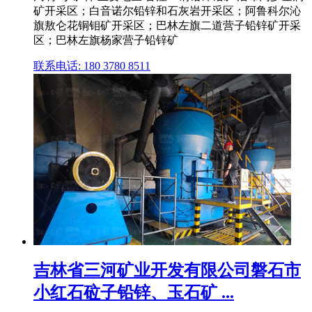
矿开采区；白音诺尔铅锌和石灰岩开采区；阿鲁科尔沁
旗敖仑花铜钼矿开采区；巴林左旗二道营子铅锌矿开采
区；巴林左旗杨家营子铅锌矿
联系电话: 180 3780 8511
吉林省三河矿业开发有限公司磐石市
小红石砬子铅锌、玉石矿 ...