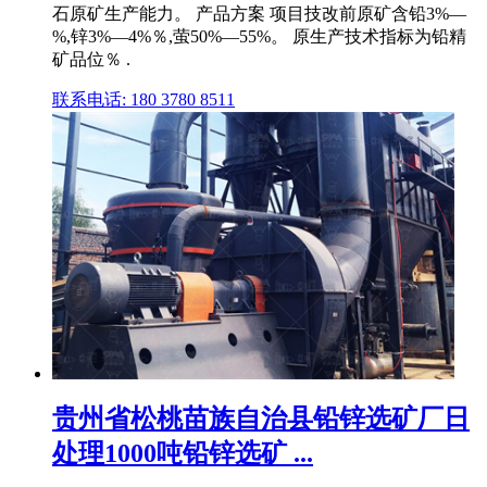
石原矿生产能力。 产品方案 项目技改前原矿含铅3%—
%,锌3%—4%％,萤50%—55%。 原生产技术指标为铅精
矿品位％ .
联系电话: 180 3780 8511
贵州省松桃苗族自治县铅锌选矿厂日
处理1000吨铅锌选矿 ...