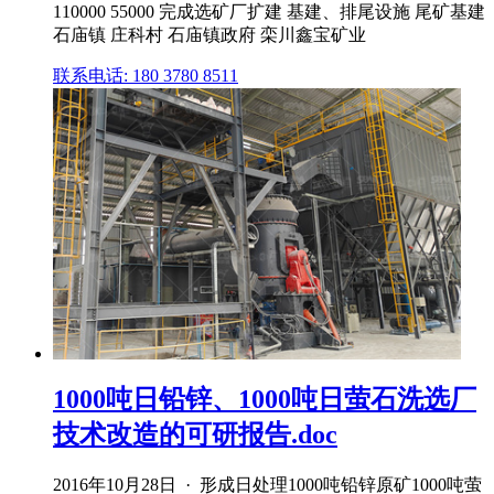
110000 55000 完成选矿厂扩建 基建、排尾设施 尾矿基建
石庙镇 庄科村 石庙镇政府 栾川鑫宝矿业
联系电话: 180 3780 8511
1000吨日铅锌、1000吨日萤石洗选厂
技术改造的可研报告.doc
2016年10月28日 · 形成日处理1000吨铅锌原矿1000吨萤