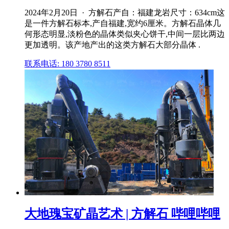
2024年2月20日 · 方解石产自：福建龙岩尺寸：634cm这
是一件方解石标本,产自福建,宽约6厘米。方解石晶体几
何形态明显,淡粉色的晶体类似夹心饼干,中间一层比两边
更加透明。该产地产出的这类方解石大部分晶体 .
联系电话: 180 3780 8511
大地瑰宝矿晶艺术 | 方解石 哔哩哔哩