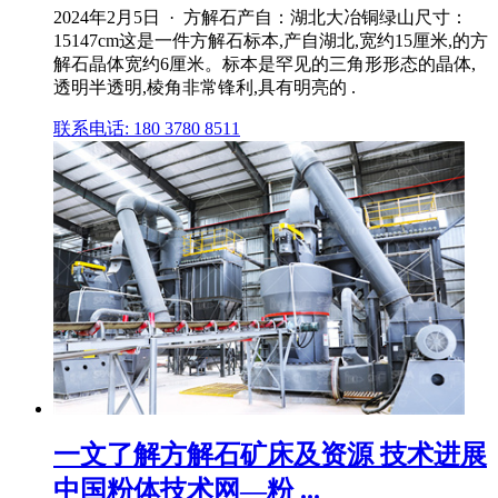
2024年2月5日 · 方解石产自：湖北大冶铜绿山尺寸：
15147cm这是一件方解石标本,产自湖北,宽约15厘米,的方
解石晶体宽约6厘米。标本是罕见的三角形形态的晶体,
透明半透明,棱角非常锋利,具有明亮的 .
联系电话: 180 3780 8511
一文了解方解石矿床及资源 技术进展
中国粉体技术网—粉 ...