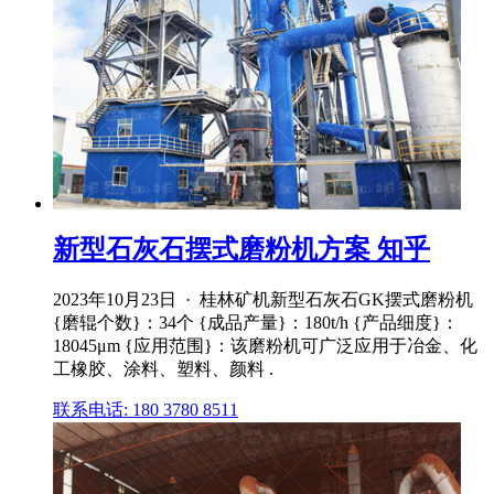
新型石灰石摆式磨粉机方案 知乎
2023年10月23日 · 桂林矿机新型石灰石GK摆式磨粉机
{磨辊个数}：34个 {成品产量}：180t/h {产品细度}：
18045μm {应用范围}：该磨粉机可广泛应用于冶金、化
工橡胶、涂料、塑料、颜料 .
联系电话: 180 3780 8511