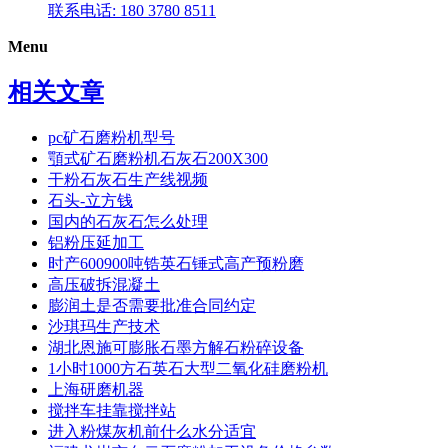
联系电话: 180 3780 8511
Menu
相关文章
pc矿石磨粉机型号
顎式矿石磨粉机石灰石200X300
干粉石灰石生产线视频
石头-立方钱
国内的石灰石怎么处理
铝粉压延加工
时产600900吨锆英石锤式高产预粉磨
高压破拆混凝土
膨润土是否需要批准合同约定
沙琪玛生产技术
湖北恩施可膨胀石墨方解石粉碎设备
1小时1000方石英石大型二氧化硅磨粉机
上海研磨机器
搅拌车挂靠搅拌站
进入粉煤灰机前什么水分适宜