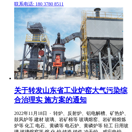
联系电话: 180 3780 8511
关于转发山东省工业炉窑大气污染综
合治理实 施方案的通知
2022年11月18日 · 转炉、反射炉、铝电解槽、矿热炉、
鼓风炉等 建材 玻璃、岩矿棉等 玻璃熔窑、岩矿棉熔炼
炉等 化工 电石、黄磷等 电石炉、黄磷炉等 轻工 日用玻
璃 玻璃熔窑等 熔 化 炉 铸造 铸件 冲天炉、感应电炉、