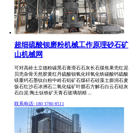
超细硫酸钡磨粉机械工作原理砂石矿
山机械网
可对高岭土立德粉碳黑石膏滑石石灰长石煤焦果壳红泥
贝壳杂骨天然胶黄红丹硫酸钡氧化锌氧化铁碳酸钙硫酸
镁重钙石墨钛白粉中岭石铝矿石煤矸石硅藻土膨润石麦
饭石红沙石冰洲石二氧化锰矿叶腊石方解石白云石硅灰
石白泥 陶土钛铁矿天青石玻璃胡精 ...
联系电话: 180 3780 8511