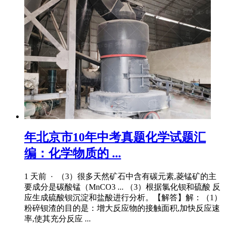
年北京市10年中考真题化学试题汇
编：化学物质的 ...
1 天前 · （3）很多天然矿石中含有碳元素,菱锰矿的主
要成分是碳酸锰（MnCO3 ... （3）根据氯化钡和硫酸 反
应生成硫酸钡沉淀和盐酸进行分析。【解答】解：（1）
粉碎钡渣的目的是：增大反应物的接触面积,加快反应速
率,使其充分反应 ...