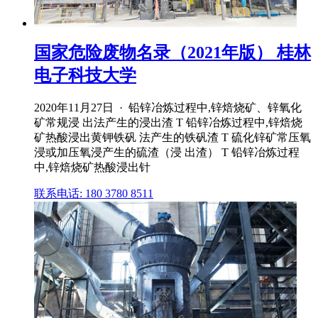
国家危险废物名录（2021年版） 桂林
电子科技大学
2020年11月27日 · 铅锌冶炼过程中,锌焙烧矿、锌氧化
矿常规浸 出法产生的浸出渣 T 铅锌冶炼过程中,锌焙烧
矿热酸浸出黄钾铁矾 法产生的铁矾渣 T 硫化锌矿常压氧
浸或加压氧浸产生的硫渣（浸 出渣） T 铅锌冶炼过程
中,锌焙烧矿热酸浸出针
联系电话: 180 3780 8511