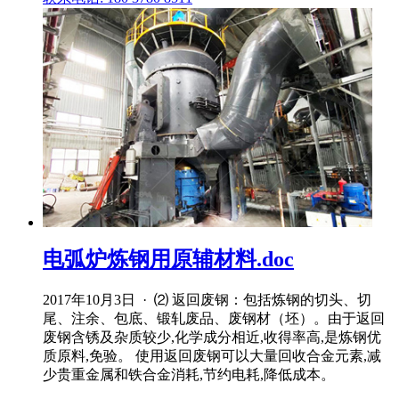
电弧炉炼钢用原辅材料.doc
2017年10月3日 · ⑵ 返回废钢：包括炼钢的切头、切
尾、注余、包底、锻轧废品、废钢材（坯）。由于返回
废钢含锈及杂质较少,化学成分相近,收得率高,是炼钢优
质原料,免验。 使用返回废钢可以大量回收合金元素,减
少贵重金属和铁合金消耗,节约电耗,降低成本。