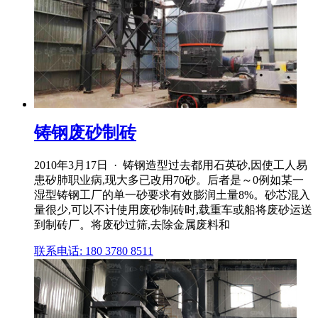
铸钢废砂制砖
2010年3月17日 · 铸钢造型过去都用石英砂,因使工人易
患矽肺职业病,现大多已改用70砂。后者是～0例如某一
湿型铸钢工厂的单一砂要求有效膨润土量8%。砂芯混入
量很少,可以不计使用废砂制砖时,载重车或船将废砂运送
到制砖厂。将废砂过筛,去除金属废料和
联系电话: 180 3780 8511