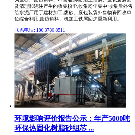
及清理和浇注产生的收集粉尘,收集粉尘集中 收集后外售
给水泥厂用于建材加工,废砂、废包装袋外售物资回收单
位综合利用,废边角料、机加工铁屑回炉重新利用。
联系电话: 180 3780 8511
环境影响评价报告公示：年产5000吨
环保热固化树脂砂组芯 ...