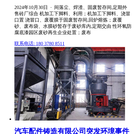
2024年10月30日 · 间落尘、焊渣、固废暂存间,定期外
售砖厂综合 机加工下脚料、利用；机加工下脚料、浇冒
口置 浇冒口、废覆膜于固废暂存间,回炉熔炼；废覆
砂、废布袋、水膜砂暂存于废砂库内,定期交由 性环氧防
腐底漆园区废砂再生企业处置；废布
联系电话: 180 3780 8511
汽车配件铸造有限公司突发环境事件