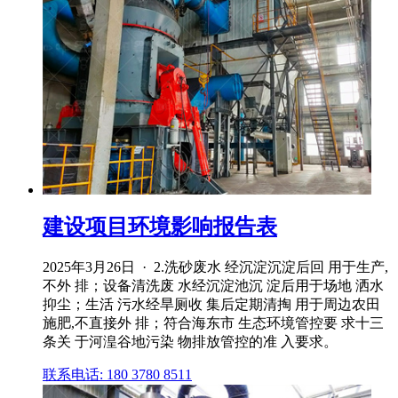
建设项目环境影响报告表
2025年3月26日 · 2.洗砂废水 经沉淀沉淀后回 用于生产,
不外 排；设备清洗废 水经沉淀池沉 淀后用于场地 洒水
抑尘；生活 污水经旱厕收 集后定期清掏 用于周边农田
施肥,不直接外 排；符合海东市 生态环境管控要 求十三
条关 于河湟谷地污染 物排放管控的准 入要求。
联系电话: 180 3780 8511