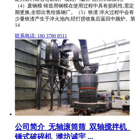
（4）废钢模 铸造用钢模在使用过程中具有损耗性,需定
期更换,全部出售给炼钢厂。（5）铁渣 淬火过程中会有
少量铁渣产生于淬火池内,经打捞收集后返回中频炉。第
14
联系电话: 180 3780 8511
公司简介_无轴滚筒筛_双轴搅拌机_
锤式破碎机_潍坊诚宇 ...