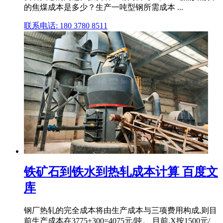
的焦煤成本是多少？生产一吨型钢所需成本 ...
联系电话: 180 3780 8511
铁矿石到铁水到热轧成本计算 百度文
库
钢厂热轧的完全成本将由生产成本与三项费用构成,则目
前生产成本在3775+300=4075元/吨。 目前,X按1500元/