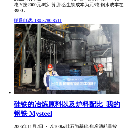
吨,Y按2000元/吨计算,那么生铁成本为元/吨,钢水成本在
3900 .
联系电话: 180 3780 8511
硅铁的冶炼原料以及炉料配比_我的
钢铁 Mysteel
2006年11月2日 · 以100kg硅石为基础,焦炭消耗量按