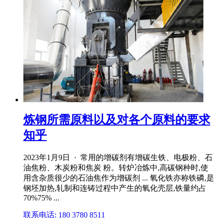
炼钢所需原料以及对各个原料的要求
知乎
2023年1月9日 · 常用的增碳剂有增碳生铁、电极粉、石
油焦粉、木炭粉和焦炭 粉。转炉冶炼中,高碳钢种时,使
用含杂质很少的石油焦作为增碳剂 ... 氧化铁亦称铁磷,是
钢坯加热,轧制和连铸过程中产生的氧化壳层,铁量约占
70%75% ...
联系电话: 180 3780 8511