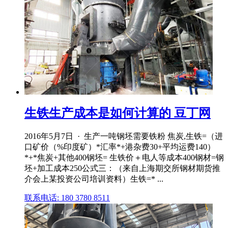
生铁生产成本是如何计算的 豆丁网
2016年5月7日 · 生产一吨钢坯需要铁粉 焦炭,生铁=（进
口矿价（%印度矿）*汇率*+港杂费30+平均运费140）
*+*焦炭+其他400钢坯= 生铁价＋电人等成本400钢材=钢
坯+加工成本250公式三：（来自上海期交所钢材期货推
介会上某投资公司培训资料）生铁=* ...
联系电话: 180 3780 8511