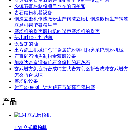
群英石灰石雷蒙磨磨辊和配重轮的平衡怎样调
乡镇石膏粉制粉项目存在的问题和
岩石磨粉机器设备
钢渣立磨机钢渣微粉生产钢渣立磨机钢渣微粉生产钢渣
立磨机钢渣微粉生产
磨粉机的噪声磨粉机的噪声磨粉机的噪声
每小时100T打沙机
设备加的油
土方施工机械汇总非金属矿粉碎机粉磨系统制粉机械
石膏矿石油焦制粉雷蒙磨设备
加格达奇有没有矿石磨粉机的石灰石
玄武岩方怎么折合成吨玄武岩方怎么折合成吨玄武岩方
怎么折合成吨
磨粉砂设备
时产650800吨钴方解石节能高产预粉磨
产品
LM 立式磨粉机