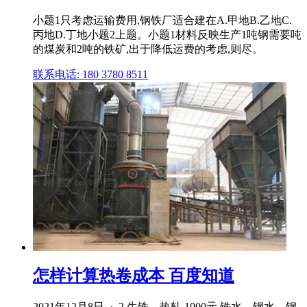
小题1只考虑运输费用,钢铁厂适合建在A.甲地B.乙地C.
丙地D.丁地小题2上题。小题1材料反映生产1吨钢需要吨
的煤炭和2吨的铁矿,出于降低运费的考虑,则尽。
联系电话: 180 3780 8511
怎样计算热卷成本 百度知道
2021年12月8日 · 2.生铁→热轧 1000元 铁水→钢水→钢