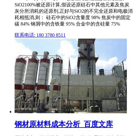
SiO2100%被还原计算,假设还原硅石中其他元素及焦炭
灰分所消耗的还原剂,正好与SiO2的不完全还原和电极消
耗相抵消,则： 硅石中的SiO2含量度 98% 焦炭中的固定
碳 84% 钢屑中的含铁量 95% 合金中的含硅量 75%
联系电话: 180 3780 8511
钢材原材料成本分析_百度文库