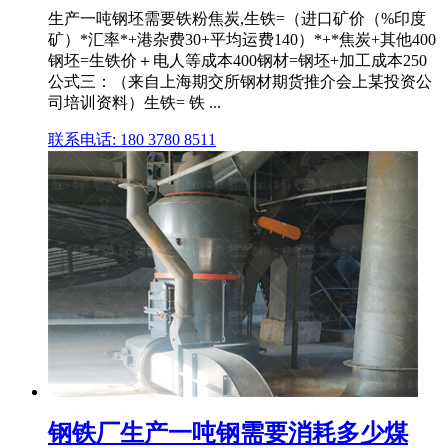
生产一吨钢坯需要铁粉焦炭,生铁=（进口矿价（%印度
矿）*汇率*+港杂费30+平均运费140）*+*焦炭+其他400
钢坯=生铁价＋电人等成本400钢材=钢坯+加工成本250
公式三：（来自上海期交所钢材期货推介会上某投资公
司培训资料）生铁= 铁 ...
联系电话: 180 3780 8511
钢铁厂生产一吨钢需要消耗多少煤