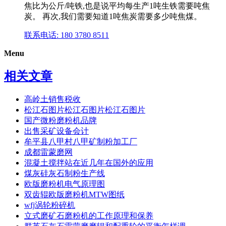
焦比为公斤/吨铁,也是说平均每生产1吨生铁需要吨焦
炭。 再次,我们需要知道1吨焦炭需要多少吨焦煤。
联系电话: 180 3780 8511
Menu
相关文章
高岭土销售税收
松江石图片松江石图片松江石图片
国产微粉磨粉机品牌
出售采矿设备会计
牟平县八甲村八甲矿制粉加工厂
成都雷蒙磨网
混凝土搅拌站在近几年在国外的应用
煤灰硅灰石制粉生产线
欧版磨粉机电气原理图
双齿辊欧版磨粉机MTW图纸
wfj涡轮粉碎机
立式磨矿石磨粉机的工作原理和保养