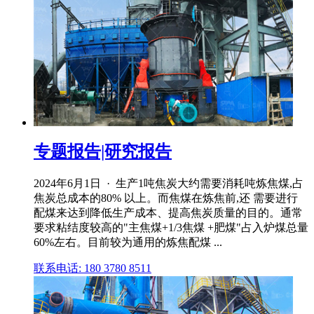
专题报告|研究报告
2024年6月1日 · 生产1吨焦炭大约需要消耗吨炼焦煤,占
焦炭总成本的80% 以上。而焦煤在炼焦前,还 需要进行
配煤来达到降低生产成本、提高焦炭质量的目的。通常
要求粘结度较高的"主焦煤+1/3焦煤 +肥煤"占入炉煤总量
60%左右。目前较为通用的炼焦配煤 ...
联系电话: 180 3780 8511