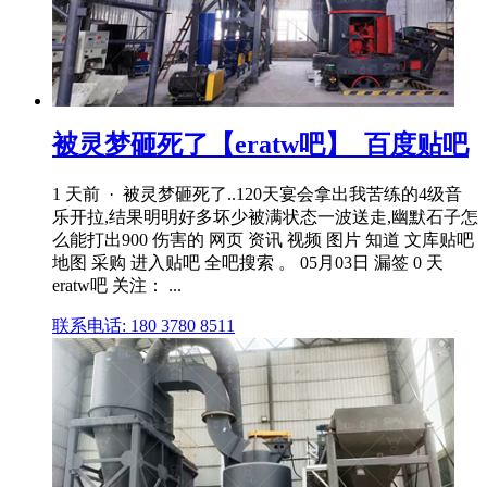
被灵梦砸死了【eratw吧】_百度贴吧
1 天前 · 被灵梦砸死了..120天宴会拿出我苦练的4级音
乐开拉,结果明明好多坏少被满状态一波送走,幽默石子怎
么能打出900 伤害的 网页 资讯 视频 图片 知道 文库贴吧
地图 采购 进入贴吧 全吧搜索 。 05月03日 漏签 0 天
eratw吧 关注： ...
联系电话: 180 3780 8511