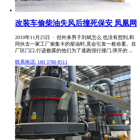
改装车偷柴油失风后撞死保安 凤凰网
2010年11月25日 · 但外来男子刘斌怎么 也没有想到,和
同伙去一家工厂偷集卡的柴油时,竟会引发一桩命案。在
厂区门口,行迹败露的他们为了逃跑强行撞门,弹开的 ...
联系电话: 180 3780 8511