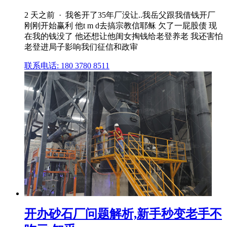
2 天之前 · 我爸开了35年厂没让..我岳父跟我借钱开厂
刚刚开始赢利 他t m d去搞宗教信耶稣 欠了一屁股债 现
在我的钱没了 他还想让他闺女掏钱给老登养老 我还害怕
老登进局子影响我们征信和政审
联系电话: 180 3780 8511
开办砂石厂问题解析,新手秒变老手不