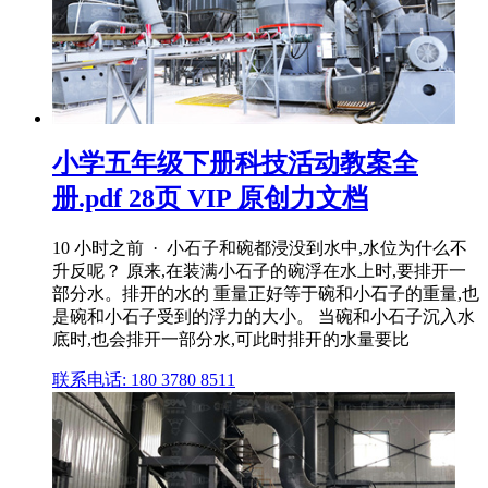
小学五年级下册科技活动教案全
册.pdf 28页 VIP 原创力文档
10 小时之前 · 小石子和碗都浸没到水中,水位为什么不
升反呢？ 原来,在装满小石子的碗浮在水上时,要排开一
部分水。排开的水的 重量正好等于碗和小石子的重量,也
是碗和小石子受到的浮力的大小。 当碗和小石子沉入水
底时,也会排开一部分水,可此时排开的水量要比
联系电话: 180 3780 8511