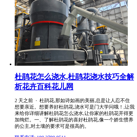
杜鹃花怎么浇水,杜鹃花浇水技巧全解
析花卉百科花儿网
2 天之前 · 杜鹃花,那如诗如画的美丽,总是让人忍不住
想要亲近。想要养好杜鹃花,浇水可是门大学问哦！,让我
来给你详细讲解杜鹃花怎么浇水,让你家的杜鹃花开得更
加绚烂。一、了解杜鹃花的喜好杜鹃花,像一个娇生惯养
的公主,对土壤的要求可是很高的。