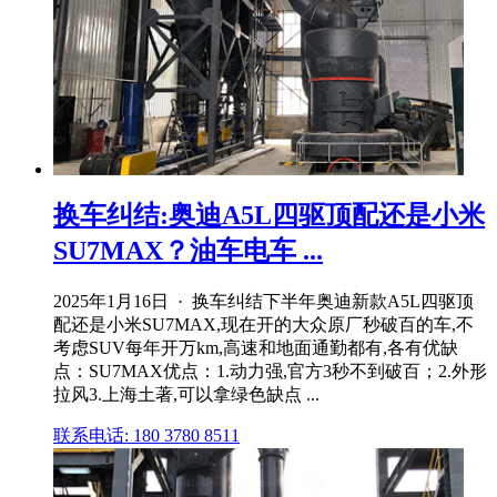
换车纠结:奥迪A5L四驱顶配还是小米
SU7MAX？油车电车 ...
2025年1月16日 · 换车纠结下半年奥迪新款A5L四驱顶
配还是小米SU7MAX,现在开的大众原厂秒破百的车,不
考虑SUV每年开万km,高速和地面通勤都有,各有优缺
点：SU7MAX优点：1.动力强,官方3秒不到破百；2.外形
拉风3.上海土著,可以拿绿色缺点 ...
联系电话: 180 3780 8511