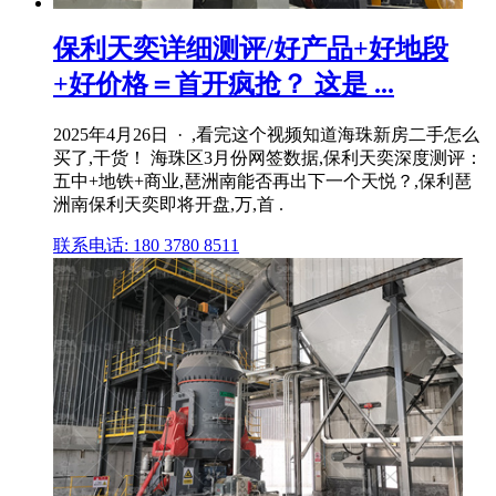
保利天奕详细测评/好产品+好地段
+好价格＝首开疯抢？ 这是 ...
2025年4月26日 · ,看完这个视频知道海珠新房二手怎么
买了,干货！ 海珠区3月份网签数据,保利天奕深度测评：
五中+地铁+商业,琶洲南能否再出下一个天悦？,保利琶
洲南保利天奕即将开盘,万,首 .
联系电话: 180 3780 8511