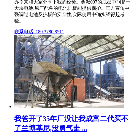
办？来和大家分享下我的经验。奕派007的底盘中间是一
大块电池,原厂配备的电池护板能提供保护。官方宣传中
强调过电池及护板的安全性,实际使用中确实经得起考
验。
联系电话: 180 3780 8511
我爸开了35年厂没让我成富二代买不
了兰博基尼,没勇气走 ...