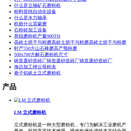
什么是立轴矿石磨粉机
粉料提纯自动化设备
什么是水力轴承
机赔什么雷蒙磨
石粉砖加工设备
悬辊磨粉机产量900TH
高岭土烘干与粉磨高岭土烘干与粉磨高岭土烘干与粉磨
时产550方山石棒磨高产预粉磨
500x700方解石磨粉机尺寸
铸造废砂造砖厂铸造废砂造砖厂铸造废砂造砖厂
海边加工锂云母粉未
挠子铝矾土立式磨粉机
产品
LM 立式磨粉机
立式磨粉机是一种大型磨粉机，专门为解决工业磨机产
量低、耗能高等技术难题，吸收欧洲先进技术并结合我