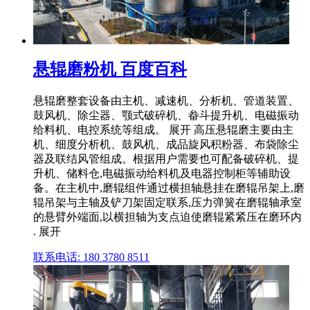
悬辊磨粉机 百度百科
悬辊磨整套设备由主机、减速机、分析机、管道装置、
鼓风机、除尘器、颚式破碎机、畚斗提升机、电磁振动
给料机、电控系统等组成。 展开 高压悬辊磨主要由主
机、细度分析机、鼓风机、成品旋风积粉器、布袋除尘
器及联结风管组成。根据用户需要也可配备破碎机、提
升机、储料仓,电磁振动给料机及电器控制柜等辅助设
备。在主机中,磨辊组件通过横担轴悬挂在磨辊吊架上,磨
辊吊架与主轴及铲刀架固定联系,压力弹簧在磨辊轴承室
的悬臂外端面,以横担轴为支点迫使磨辊紧紧压在磨环内
. 展开
联系电话: 180 3780 8511