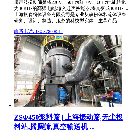
超声波振动筛是将220V、50Hz或110V、60Hz电能转化
为36KHz的高频电能,输入超声换能器,将其变成36KHz ...
上海振春粉体设备有限公司是专业从事粉体和流体设备
研究、设计、制造、服务的科技型实体。主导产品: ...
联系电话: 180 3780 8511
ZSΦ450浆料筛 | 上海振动筛,无尘投
料站,摇摆筛,真空输送机 ...